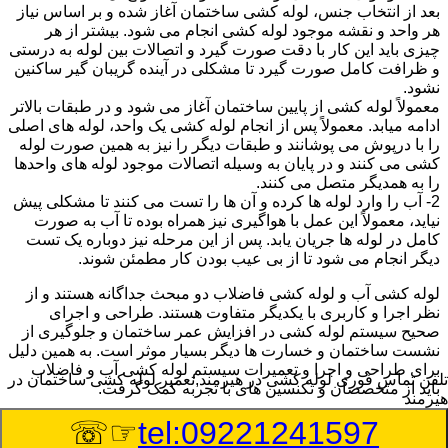
بعد از انتخاب جنس، لوله کشی ساختمان آغاز شده و بر اساس نیاز
هر واحد و نقشه موجود لوله کشی انجام می شود. بیشتر از هر
چیزی باید این کار با دقت صورت گیرد و اتصالات بین لوله به درستی
و ظرافت کامل صورت گیرد تا مشکلی در آینده گریبان گیر ساکنین
نشود.
معمولاً لوله کشی از پایین ساختمان آغاز می شود و در طبقات بالاتر
ادامه میابد. معمولاً پس از انجام لوله کشی یک واحد، لوله های اصلی
را با درپوش می پوشانند و طبقات دیگر را نیز به همین صورت لوله
کشی می کنند و در پایان به وسیله اتصالات موجود لوله های واحدها
را به همدیگر متصل می کنند.
2- آب را وارد لوله ها کرده و آن ها را تست می کنند تا مشکلی پیش
نیاید، معمولاً این عمل با هواگیری نیز همراه بوده تا آب به صورت
کامل در لوله ها جریان یابد. پس از این مرحله نیز دوباره یک تست
دیگر انجام می شود تا از بی عیب بودن کار مطمئن شوند.
لوله کشی آب و لوله کشی فاضلاب دو مبحث جداگانه هستند و از
نظر اجرا و کاربری با یکدیگر متفاوت هستند. طراحی و اجرای
صحیح سیستم لوله کشی در افزایش عمر ساختمان و جلوگیری از
نشست ساختمان و خسارت ها دیگر بسیار موثر است. به همین دلیل
برای طراحی و اجرا و تعمیرات سیستم لوله کشی آب و فاضلاب
تلفن تماس فوری
لوله کشی در هیرمند,تعمیر لوله کشی ساختمان در
باید از متخصصان و تکنسین های با تجربه کمک گرفت.
هیرمند
☞☏
tel:09221241597
:
Published Date
8/6/2026 8:34:56 AM