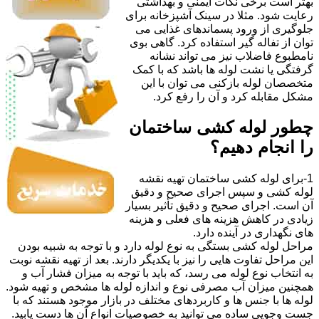
بهتر است برخی نکات ایمنی و بهداشتی
رعایت شود. مثلا در سینک آشپزخانه برای
جلوگیری از ورود پسماندهای غذایی می
توان از تفاله گیر استفاده کرد. گاهی بوی
نامطبوع فاضلاب نیز می تواند نشانه
گرفتگی یا نشت لوله ها باشد که با کمک
متخصصان لوله بازکنی می توان با این
مشکل مقابله کرد و آن را رفع کرد.
چطور لوله کشی ساختمان
را انجام دهیم؟
1-برای لوله کشی ساختمان تهیه نقشه
لوله کشی و سپس اجرای صحیح و دقیق
آن است. اجرای صحیح و دقیق تأثیر بسیار
زیادی در کاهش هزینه های فعلی و هزینه
های نگهداری در آینده دارد.
مراحل لوله کشی بستگی به نوع لوله دارد و با توجه به شبیه بودن
این مراحل تفاوت هایی را نیز با یکدیگر دارند. بعد از تهیه نقشه نوبت
به انتخاب نوع لوله می رسد، که باید با توجه به میزان فشار آب و
همچنین میزان آب مصرفی نوع و اندازه لوله ها مشخص و تهیه شود.
لوله ها با جنس ها و کاربردهای مختلف در بازار موجود هستند که با
جست وجویی ساده می توانید به خصوصیات انواع آن ها دست یابید.