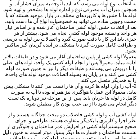
به انتخاب نوع لوله می رسد، که باید با توجه به میزان فشار آب و
همچنین میزان آب مصرفی نوع و اندازه لوله ها مشخص و تهیه شود.
لوله ها با جنس ها و کاربردهای مختلف در بازار موجود هستند که با
جست وجویی ساده می توانید به خصوصیات انواع آن ها دست یابید.
بعد از انتخاب جنس، لوله کشی ساختمان آغاز شده و بر اساس نیاز
هر واحد و نقشه موجود لوله کشی انجام می شود. بیشتر از هر
چیزی باید این کار با دقت صورت گیرد و اتصالات بین لوله به درستی
و ظرافت کامل صورت گیرد تا مشکلی در آینده گریبان گیر ساکنین
نشود.
معمولاً لوله کشی از پایین ساختمان آغاز می شود و در طبقات بالاتر
ادامه میابد. معمولاً پس از انجام لوله کشی یک واحد، لوله های اصلی
را با درپوش می پوشانند و طبقات دیگر را نیز به همین صورت لوله
کشی می کنند و در پایان به وسیله اتصالات موجود لوله های واحدها
را به همدیگر متصل می کنند.
2- آب را وارد لوله ها کرده و آن ها را تست می کنند تا مشکلی پیش
نیاید، معمولاً این عمل با هواگیری نیز همراه بوده تا آب به صورت
کامل در لوله ها جریان یابد. پس از این مرحله نیز دوباره یک تست
دیگر انجام می شود تا از بی عیب بودن کار مطمئن شوند.
لوله کشی آب و لوله کشی فاضلاب دو مبحث جداگانه هستند و از
نظر اجرا و کاربری با یکدیگر متفاوت هستند. طراحی و اجرای
صحیح سیستم لوله کشی در افزایش عمر ساختمان و جلوگیری از
نشست ساختمان و خسارت ها دیگر بسیار موثر است. به همین دلیل
برای طراحی و اجرا و تعمیرات سیستم لوله کشی آب و فاضلاب