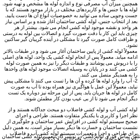
همچنین میزان آب مصرفی نوع و اندازه لوله ها مشخص و تهیه شود.
لوله ها با جنس ها و کاربردهای مختلف در بازار موجود هستند که با
جست وجویی ساده می توانید به خصوصیات انواع آن ها دست یابید.
بعد از انتخاب جنس، لوله کشی ساختمان آغاز شده و بر اساس نیاز
هر واحد و نقشه موجود لوله کشی انجام می شود. بیشتر از هر
چیزی باید این کار با دقت صورت گیرد و اتصالات بین لوله به درستی
و ظرافت کامل صورت گیرد تا مشکلی در آینده گریبان گیر ساکنین
نشود.
معمولاً لوله کشی از پایین ساختمان آغاز می شود و در طبقات بالاتر
ادامه میابد. معمولاً پس از انجام لوله کشی یک واحد، لوله های اصلی
را با درپوش می پوشانند و طبقات دیگر را نیز به همین صورت لوله
کشی می کنند و در پایان به وسیله اتصالات موجود لوله های واحدها
را به همدیگر متصل می کنند.
2- آب را وارد لوله ها کرده و آن ها را تست می کنند تا مشکلی پیش
نیاید، معمولاً این عمل با هواگیری نیز همراه بوده تا آب به صورت
کامل در لوله ها جریان یابد. پس از این مرحله نیز دوباره یک تست
دیگر انجام می شود تا از بی عیب بودن کار مطمئن شوند.
لوله کشی آب و لوله کشی فاضلاب دو مبحث جداگانه هستند و از
نظر اجرا و کاربری با یکدیگر متفاوت هستند. طراحی و اجرای
صحیح سیستم لوله کشی در افزایش عمر ساختمان و جلوگیری از
نشست ساختمان و خسارت ها دیگر بسیار موثر است. به همین دلیل
برای طراحی و اجرا و تعمیرات سیستم لوله کشی آب و فاضلاب
تلفن تماس فوری
لوله کشی در تویسرکان،تعمیر لوله کشی ساختمان
باید از متخصصان و تکنسین های با تجربه کمک گرفت.