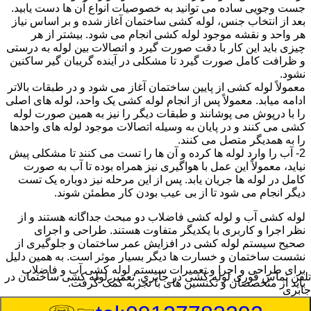
جست وجویی ساده می توانید به خصوصیات انواع آن ها دست یابید.
بعد از انتخاب جنس، لوله کشی ساختمان آغاز شده و بر اساس نیاز
هر واحد و نقشه موجود لوله کشی انجام می شود. بیشتر از هر
چیزی باید این کار با دقت صورت گیرد و اتصالات بین لوله به درستی
و ظرافت کامل صورت گیرد تا مشکلی در آینده گریبان گیر ساکنین
نشود.
معمولاً لوله کشی از پایین ساختمان آغاز می شود و در طبقات بالاتر
ادامه میابد. معمولاً پس از انجام لوله کشی یک واحد، لوله های اصلی
را با درپوش می پوشانند و طبقات دیگر را نیز به همین صورت لوله
کشی می کنند و در پایان به وسیله اتصالات موجود لوله های واحدها
را به همدیگر متصل می کنند.
2- آب را وارد لوله ها کرده و آن ها را تست می کنند تا مشکلی پیش
نیاید، معمولاً این عمل با هواگیری نیز همراه بوده تا آب به صورت
کامل در لوله ها جریان یابد. پس از این مرحله نیز دوباره یک تست
دیگر انجام می شود تا از بی عیب بودن کار مطمئن شوند.
لوله کشی آب و لوله کشی فاضلاب دو مبحث جداگانه هستند و از
نظر اجرا و کاربری با یکدیگر متفاوت هستند. طراحی و اجرای
صحیح سیستم لوله کشی در افزایش عمر ساختمان و جلوگیری از
نشست ساختمان و خسارت ها دیگر بسیار موثر است. به همین دلیل
برای طراحی و اجرا و تعمیرات سیستم لوله کشی آب و فاضلاب
تلفن تماس فوری
لوله کشی در جابری, تعمیر لوله کشی ساختمان در
باید از متخصصان و تکنسین های با تجربه کمک گرفت.
جابری