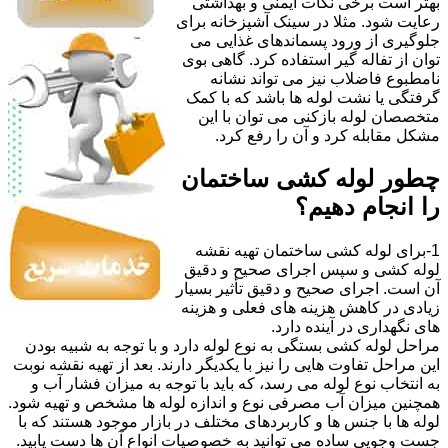
بهتر است برخی نکات ایمنی و بهداشتی
رعایت شود. مثلا در سینک آشپزخانه برای
جلوگیری از ورود پسماندهای غذایی می
توان از تفاله گیر استفاده کرد. گاهی بوی
نامطبوع فاضلاب نیز می تواند نشانه
گرفتگی یا نشت لوله ها باشد که با کمک
متخصصان لوله بازکنی می توان با این
مشکل مقابله کرد و آن را رفع کرد.
چطور لوله کشی ساختمان
را انجام دهیم؟
1-برای لوله کشی ساختمان تهیه نقشه
لوله کشی و سپس اجرای صحیح و دقیق
آن است. اجرای صحیح و دقیق تأثیر بسیار
زیادی در کاهش هزینه های فعلی و هزینه
های نگهداری در آینده دارد.
مراحل لوله کشی بستگی به نوع لوله دارد و با توجه به شبیه بودن
این مراحل تفاوت هایی را نیز با یکدیگر دارند. بعد از تهیه نقشه نوبت
به انتخاب نوع لوله می رسد، که باید با توجه به میزان فشار آب و
همچنین میزان آب مصرفی نوع و اندازه لوله ها مشخص و تهیه شود.
لوله ها با جنس ها و کاربردهای مختلف در بازار موجود هستند که با
جست وجویی ساده می توانید به خصوصیات انواع آن ها دست یابید.