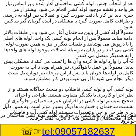
بعد از انتخاب جنس، لوله کشی ساختمان آغاز شده و بر اساس نیاز
هر واحد و نقشه موجود لوله کشی انجام می شود. بیشتر از هر
چیزی باید این کار با دقت صورت گیرد و اتصالات بین لوله به درستی
و ظرافت کامل صورت گیرد تا مشکلی در آینده گریبان گیر ساکنین
نشود.
معمولاً لوله کشی از پایین ساختمان آغاز می شود و در طبقات بالاتر
ادامه میابد. معمولاً پس از انجام لوله کشی یک واحد، لوله های اصلی
را با درپوش می پوشانند و طبقات دیگر را نیز به همین صورت لوله
کشی می کنند و در پایان به وسیله اتصالات موجود لوله های واحدها
را به همدیگر متصل می کنند.
2- آب را وارد لوله ها کرده و آن ها را تست می کنند تا مشکلی پیش
نیاید، معمولاً این عمل با هواگیری نیز همراه بوده تا آب به صورت
کامل در لوله ها جریان یابد. پس از این مرحله نیز دوباره یک تست
دیگر انجام می شود تا از بی عیب بودن کار مطمئن شوند.
لوله کشی آب و لوله کشی فاضلاب دو مبحث جداگانه هستند و از
نظر اجرا و کاربری با یکدیگر متفاوت هستند. طراحی و اجرای
صحیح سیستم لوله کشی در افزایش عمر ساختمان و جلوگیری از
نشست ساختمان و خسارت ها دیگر بسیار موثر است. به همین دلیل
برای طراحی و اجرا و تعمیرات سیستم لوله کشی آب و فاضلاب
تلفن تماس فوری
لوله کشی در جوانرود,تعمیر لوله کشی ساختمان در
باید از متخصصان و تکنسین های با تجربه کمک گرفت.
جوانرود
☞☏
tel:09057182637
:
Published Date
8/8/2026 9:28:41 AM