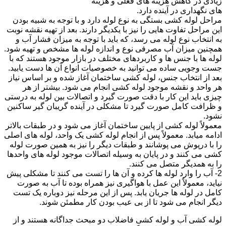
زیادی در کاهش هزینه های فعلی و هزینه
های نگهداری در آینده دارد.
مراحل لوله کشی بستگی به نوع لوله دارد و با توجه به شبیه بودن
این مراحل تفاوت هایی را نیز با یکدیگر دارند. بعد از تهیه نقشه نوبت
به انتخاب نوع لوله می رسد، که باید با توجه به میزان فشار آب و
همچنین میزان آب مصرفی نوع و اندازه لوله ها مشخص و تهیه شود.
لوله ها با جنس ها و کاربردهای مختلف در بازار موجود هستند که با
جست وجویی ساده می توانید به خصوصیات انواع آن ها دست یابید.
بعد از انتخاب جنس، لوله کشی ساختمان آغاز شده و بر اساس نیاز
هر واحد و نقشه موجود لوله کشی انجام می شود. بیشتر از هر
چیزی باید این کار با دقت صورت گیرد و اتصالات بین لوله به درستی
و ظرافت کامل صورت گیرد تا مشکلی در آینده گریبان گیر ساکنین
نشود.
معمولاً لوله کشی از پایین ساختمان آغاز می شود و در طبقات بالاتر
ادامه میابد. معمولاً پس از انجام لوله کشی یک واحد، لوله های اصلی
را با درپوش می پوشانند و طبقات دیگر را نیز به همین صورت لوله
کشی می کنند و در پایان به وسیله اتصالات موجود لوله های واحدها
را به همدیگر متصل می کنند.
2- آب را وارد لوله ها کرده و آن ها را تست می کنند تا مشکلی پیش
نیاید، معمولاً این عمل با هواگیری نیز همراه بوده تا آب به صورت
کامل در لوله ها جریان یابد. پس از این مرحله نیز دوباره یک تست
دیگر انجام می شود تا از بی عیب بودن کار مطمئن شوند.
لوله کشی آب و لوله کشی فاضلاب دو مبحث جداگانه هستند و از