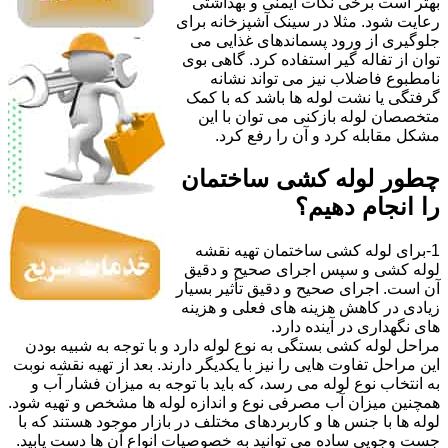
بهتر است برخی نکات ایمنی و بهداشتی
رعایت شود. مثلا در سینک آشپزخانه برای
جلوگیری از ورود پسماندهای غذایی می
توان از تفاله گیر استفاده کرد. گاهی بوی
نامطبوع فاضلاب نیز می تواند نشانه
گرفتگی یا نشت لوله ها باشد که با کمک
متخصصان لوله بازکنی می توان با این
مشکل مقابله کرد و آن را رفع کرد.
چطور لوله کشی ساختمان
را انجام دهیم؟
1-برای لوله کشی ساختمان تهیه نقشه
لوله کشی و سپس اجرای صحیح و دقیق
آن است. اجرای صحیح و دقیق تأثیر بسیار
زیادی در کاهش هزینه های فعلی و هزینه
های نگهداری در آینده دارد.
مراحل لوله کشی بستگی به نوع لوله دارد و با توجه به شبیه بودن
این مراحل تفاوت هایی را نیز با یکدیگر دارند. بعد از تهیه نقشه نوبت
به انتخاب نوع لوله می رسد، که باید با توجه به میزان فشار آب و
همچنین میزان آب مصرفی نوع و اندازه لوله ها مشخص و تهیه شود.
لوله ها با جنس ها و کاربردهای مختلف در بازار موجود هستند که با
جست وجویی ساده می توانید به خصوصیات انواع آن ها دست یابید.