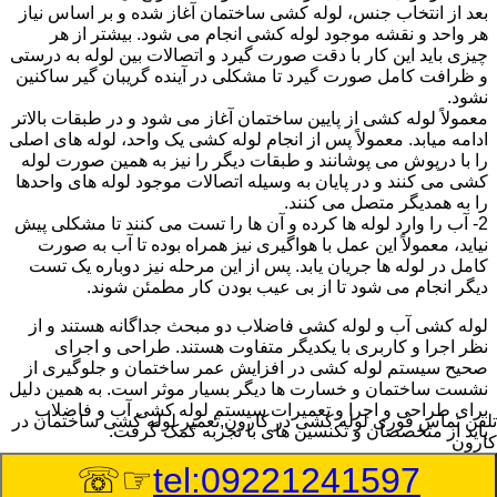
بعد از انتخاب جنس، لوله کشی ساختمان آغاز شده و بر اساس نیاز
هر واحد و نقشه موجود لوله کشی انجام می شود. بیشتر از هر
چیزی باید این کار با دقت صورت گیرد و اتصالات بین لوله به درستی
و ظرافت کامل صورت گیرد تا مشکلی در آینده گریبان گیر ساکنین
نشود.
معمولاً لوله کشی از پایین ساختمان آغاز می شود و در طبقات بالاتر
ادامه میابد. معمولاً پس از انجام لوله کشی یک واحد، لوله های اصلی
را با درپوش می پوشانند و طبقات دیگر را نیز به همین صورت لوله
کشی می کنند و در پایان به وسیله اتصالات موجود لوله های واحدها
را به همدیگر متصل می کنند.
2- آب را وارد لوله ها کرده و آن ها را تست می کنند تا مشکلی پیش
نیاید، معمولاً این عمل با هواگیری نیز همراه بوده تا آب به صورت
کامل در لوله ها جریان یابد. پس از این مرحله نیز دوباره یک تست
دیگر انجام می شود تا از بی عیب بودن کار مطمئن شوند.
لوله کشی آب و لوله کشی فاضلاب دو مبحث جداگانه هستند و از
نظر اجرا و کاربری با یکدیگر متفاوت هستند. طراحی و اجرای
صحیح سیستم لوله کشی در افزایش عمر ساختمان و جلوگیری از
نشست ساختمان و خسارت ها دیگر بسیار موثر است. به همین دلیل
برای طراحی و اجرا و تعمیرات سیستم لوله کشی آب و فاضلاب
تلفن تماس فوری
لوله کشی در کارون,تعمیر لوله کشی ساختمان در
باید از متخصصان و تکنسین های با تجربه کمک گرفت.
کارون
☞☏
tel:09221241597
:
Published Date
8/9/2026 12:00:25 PM