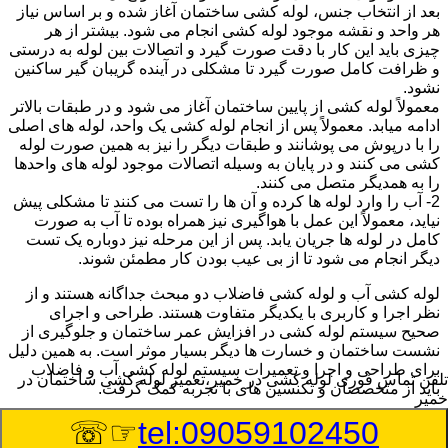
بعد از انتخاب جنس، لوله کشی ساختمان آغاز شده و بر اساس نیاز
هر واحد و نقشه موجود لوله کشی انجام می شود. بیشتر از هر
چیزی باید این کار با دقت صورت گیرد و اتصالات بین لوله به درستی
و ظرافت کامل صورت گیرد تا مشکلی در آینده گریبان گیر ساکنین
نشود.
معمولاً لوله کشی از پایین ساختمان آغاز می شود و در طبقات بالاتر
ادامه میابد. معمولاً پس از انجام لوله کشی یک واحد، لوله های اصلی
را با درپوش می پوشانند و طبقات دیگر را نیز به همین صورت لوله
کشی می کنند و در پایان به وسیله اتصالات موجود لوله های واحدها
را به همدیگر متصل می کنند.
2- آب را وارد لوله ها کرده و آن ها را تست می کنند تا مشکلی پیش
نیاید، معمولاً این عمل با هواگیری نیز همراه بوده تا آب به صورت
کامل در لوله ها جریان یابد. پس از این مرحله نیز دوباره یک تست
دیگر انجام می شود تا از بی عیب بودن کار مطمئن شوند.
لوله کشی آب و لوله کشی فاضلاب دو مبحث جداگانه هستند و از
نظر اجرا و کاربری با یکدیگر متفاوت هستند. طراحی و اجرای
صحیح سیستم لوله کشی در افزایش عمر ساختمان و جلوگیری از
نشست ساختمان و خسارت ها دیگر بسیار موثر است. به همین دلیل
برای طراحی و اجرا و تعمیرات سیستم لوله کشی آب و فاضلاب
تلفن تماس فوری
لوله کشی در خمیر،تعمیر لوله کشی ساختمان در
باید از متخصصان و تکنسین های با تجربه کمک گرفت.
خمیر
☞☏
tel:09059102450
:
Published Date
8/9/2026 7:46:38 AM