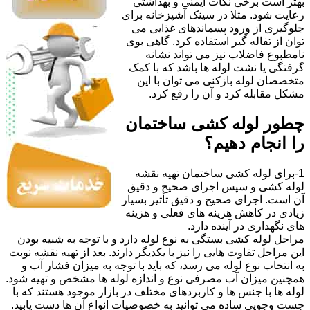
بهتر است برخی نکات ایمنی و بهداشتی
رعایت شود. مثلا در سینک آشپزخانه برای
جلوگیری از ورود پسماندهای غذایی می
توان از تفاله گیر استفاده کرد. گاهی بوی
نامطبوع فاضلاب نیز می تواند نشانه
گرفتگی یا نشت لوله ها باشد که با کمک
متخصصان لوله بازکنی می توان با این
مشکل مقابله کرد و آن را رفع کرد.
چطور لوله کشی ساختمان
را انجام دهیم؟
1-برای لوله کشی ساختمان تهیه نقشه
لوله کشی و سپس اجرای صحیح و دقیق
آن است. اجرای صحیح و دقیق تأثیر بسیار
زیادی در کاهش هزینه های فعلی و هزینه
های نگهداری در آینده دارد.
مراحل لوله کشی بستگی به نوع لوله دارد و با توجه به شبیه بودن
این مراحل تفاوت هایی را نیز با یکدیگر دارند. بعد از تهیه نقشه نوبت
به انتخاب نوع لوله می رسد، که باید با توجه به میزان فشار آب و
همچنین میزان آب مصرفی نوع و اندازه لوله ها مشخص و تهیه شود.
لوله ها با جنس ها و کاربردهای مختلف در بازار موجود هستند که با
جست وجویی ساده می توانید به خصوصیات انواع آن ها دست یابید.