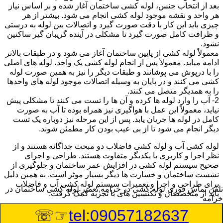
بعد از انتخاب جنس، لوله کشی ساختمان آغاز شده و بر اساس نیاز
هر واحد و نقشه موجود لوله کشی انجام می شود. بیشتر از هر
چیزی باید این کار با دقت صورت گیرد و اتصالات بین لوله به درستی
و ظرافت کامل صورت گیرد تا مشکلی در آینده گریبان گیر ساکنین
نشود.
معمولاً لوله کشی از پایین ساختمان آغاز می شود و در طبقات بالاتر
ادامه میابد. معمولاً پس از انجام لوله کشی یک واحد، لوله های اصلی
را با درپوش می پوشانند و طبقات دیگر را نیز به همین صورت لوله
کشی می کنند و در پایان به وسیله اتصالات موجود لوله های واحدها
را به همدیگر متصل می کنند.
2- آب را وارد لوله ها کرده و آن ها را تست می کنند تا مشکلی پیش
نیاید، معمولاً این عمل با هواگیری نیز همراه بوده تا آب به صورت
کامل در لوله ها جریان یابد. پس از این مرحله نیز دوباره یک تست
دیگر انجام می شود تا از بی عیب بودن کار مطمئن شوند.
لوله کشی آب و لوله کشی فاضلاب دو مبحث جداگانه هستند و از
نظر اجرا و کاربری با یکدیگر متفاوت هستند. طراحی و اجرای
صحیح سیستم لوله کشی در افزایش عمر ساختمان و جلوگیری از
نشست ساختمان و خسارت ها دیگر بسیار موثر است. به همین دلیل
برای طراحی و اجرا و تعمیرات سیستم لوله کشی آب و فاضلاب
تلفن تماس فوری
لوله کشی در خرامه,تعمیر لوله کشی ساختمان در
باید از متخصصان و تکنسین های با تجربه کمک گرفت.
خرامه
☞☏
tel:09057182637
:
Published Date
8/6/2026 6:57:48 PM