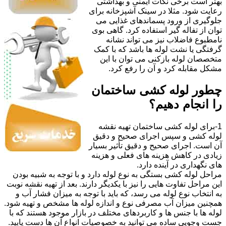
بهتر است برخی نکات ایمنی و بهداشتی
رعایت شود. مثلا در سینک آشپزخانه برای
جلوگیری از ورود پسماندهای غذایی می
توان از تفاله گیر استفاده کرد. گاهی بوی
نامطبوع فاضلاب نیز می تواند نشانه
گرفتگی یا نشت لوله ها باشد که با کمک
متخصصان لوله بازکنی می توان با این
مشکل مقابله کرد و آن را رفع کرد.
چطور لوله کشی ساختمان
را انجام دهیم؟
1-برای لوله کشی ساختمان تهیه نقشه
لوله کشی و سپس اجرای صحیح و دقیق
آن است. اجرای صحیح و دقیق تأثیر بسیار
زیادی در کاهش هزینه های فعلی و هزینه
های نگهداری در آینده دارد.
مراحل لوله کشی بستگی به نوع لوله دارد و با توجه به شبیه بودن
این مراحل تفاوت هایی را نیز با یکدیگر دارند. بعد از تهیه نقشه نوبت
به انتخاب نوع لوله می رسد، که باید با توجه به میزان فشار آب و
همچنین میزان آب مصرفی نوع و اندازه لوله ها مشخص و تهیه شود.
لوله ها با جنس ها و کاربردهای مختلف در بازار موجود هستند که با
جست وجویی ساده می توانید به خصوصیات انواع آن ها دست یابید.