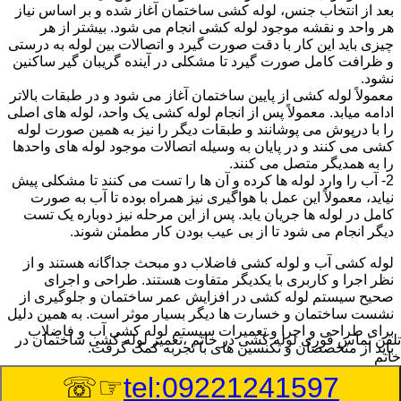
بعد از انتخاب جنس، لوله کشی ساختمان آغاز شده و بر اساس نیاز
هر واحد و نقشه موجود لوله کشی انجام می شود. بیشتر از هر
چیزی باید این کار با دقت صورت گیرد و اتصالات بین لوله به درستی
و ظرافت کامل صورت گیرد تا مشکلی در آینده گریبان گیر ساکنین
نشود.
معمولاً لوله کشی از پایین ساختمان آغاز می شود و در طبقات بالاتر
ادامه میابد. معمولاً پس از انجام لوله کشی یک واحد، لوله های اصلی
را با درپوش می پوشانند و طبقات دیگر را نیز به همین صورت لوله
کشی می کنند و در پایان به وسیله اتصالات موجود لوله های واحدها
را به همدیگر متصل می کنند.
2- آب را وارد لوله ها کرده و آن ها را تست می کنند تا مشکلی پیش
نیاید، معمولاً این عمل با هواگیری نیز همراه بوده تا آب به صورت
کامل در لوله ها جریان یابد. پس از این مرحله نیز دوباره یک تست
دیگر انجام می شود تا از بی عیب بودن کار مطمئن شوند.
لوله کشی آب و لوله کشی فاضلاب دو مبحث جداگانه هستند و از
نظر اجرا و کاربری با یکدیگر متفاوت هستند. طراحی و اجرای
صحیح سیستم لوله کشی در افزایش عمر ساختمان و جلوگیری از
نشست ساختمان و خسارت ها دیگر بسیار موثر است. به همین دلیل
برای طراحی و اجرا و تعمیرات سیستم لوله کشی آب و فاضلاب
تلفن تماس فوری
لوله کشی در خاتم ،تعمیر لوله کشی ساختمان در
باید از متخصصان و تکنسین های با تجربه کمک گرفت.
خاتم
☞☏
tel:09221241597
:
Published Date
8/8/2026 10:02:22 AM