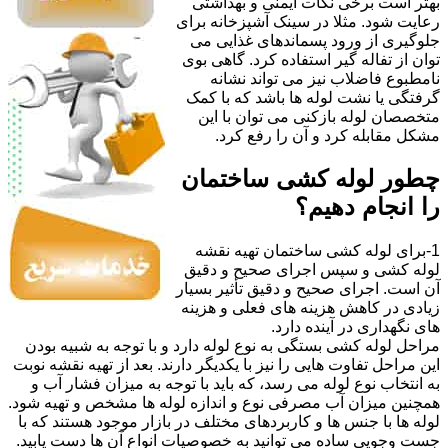
بهتر است برخی نکات ایمنی و بهداشتی
رعایت شود. مثلا در سینک آشپزخانه برای
جلوگیری از ورود پسماندهای غذایی می
توان از تفاله گیر استفاده کرد. گاهی بوی
نامطبوع فاضلاب نیز می تواند نشانه
گرفتگی یا نشت لوله ها باشد که با کمک
متخصصان لوله بازکنی می توان با این
مشکل مقابله کرد و آن را رفع کرد.
چطور لوله کشی ساختمان
را انجام دهیم؟
1-برای لوله کشی ساختمان تهیه نقشه
لوله کشی و سپس اجرای صحیح و دقیق
آن است. اجرای صحیح و دقیق تأثیر بسیار
زیادی در کاهش هزینه های فعلی و هزینه
های نگهداری در آینده دارد.
مراحل لوله کشی بستگی به نوع لوله دارد و با توجه به شبیه بودن
این مراحل تفاوت هایی را نیز با یکدیگر دارند. بعد از تهیه نقشه نوبت
به انتخاب نوع لوله می رسد، که باید با توجه به میزان فشار آب و
همچنین میزان آب مصرفی نوع و اندازه لوله ها مشخص و تهیه شود.
لوله ها با جنس ها و کاربردهای مختلف در بازار موجود هستند که با
جست وجویی ساده می توانید به خصوصیات انواع آن ها دست یابید.