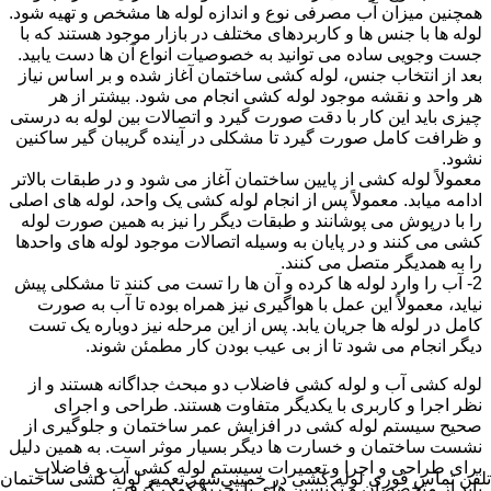
همچنین میزان آب مصرفی نوع و اندازه لوله ها مشخص و تهیه شود.
لوله ها با جنس ها و کاربردهای مختلف در بازار موجود هستند که با
جست وجویی ساده می توانید به خصوصیات انواع آن ها دست یابید.
بعد از انتخاب جنس، لوله کشی ساختمان آغاز شده و بر اساس نیاز
هر واحد و نقشه موجود لوله کشی انجام می شود. بیشتر از هر
چیزی باید این کار با دقت صورت گیرد و اتصالات بین لوله به درستی
و ظرافت کامل صورت گیرد تا مشکلی در آینده گریبان گیر ساکنین
نشود.
معمولاً لوله کشی از پایین ساختمان آغاز می شود و در طبقات بالاتر
ادامه میابد. معمولاً پس از انجام لوله کشی یک واحد، لوله های اصلی
را با درپوش می پوشانند و طبقات دیگر را نیز به همین صورت لوله
کشی می کنند و در پایان به وسیله اتصالات موجود لوله های واحدها
را به همدیگر متصل می کنند.
2- آب را وارد لوله ها کرده و آن ها را تست می کنند تا مشکلی پیش
نیاید، معمولاً این عمل با هواگیری نیز همراه بوده تا آب به صورت
کامل در لوله ها جریان یابد. پس از این مرحله نیز دوباره یک تست
دیگر انجام می شود تا از بی عیب بودن کار مطمئن شوند.
لوله کشی آب و لوله کشی فاضلاب دو مبحث جداگانه هستند و از
نظر اجرا و کاربری با یکدیگر متفاوت هستند. طراحی و اجرای
صحیح سیستم لوله کشی در افزایش عمر ساختمان و جلوگیری از
نشست ساختمان و خسارت ها دیگر بسیار موثر است. به همین دلیل
برای طراحی و اجرا و تعمیرات سیستم لوله کشی آب و فاضلاب
تلفن تماس فوری
لوله کشی در خمینی‌شهر,تعمیر لوله کشی ساختمان
باید از متخصصان و تکنسین های با تجربه کمک گرفت.