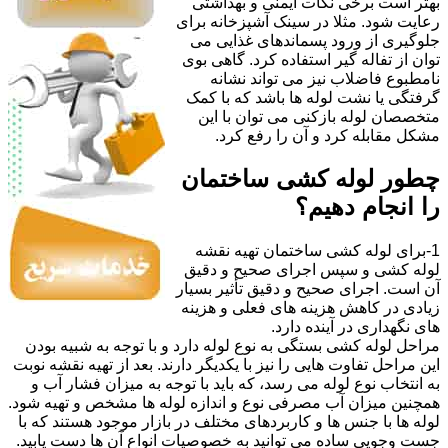
بهتر است برخی نکات ایمنی و بهداشتی
رعایت شود. مثلا در سینک آشپزخانه برای
جلوگیری از ورود پسماندهای غذایی می
توان از تفاله گیر استفاده کرد. گاهی بوی
نامطبوع فاضلاب نیز می تواند نشانه
گرفتگی یا نشت لوله ها باشد که با کمک
متخصصان لوله بازکنی می توان با این
مشکل مقابله کرد و آن را رفع کرد.
چطور لوله کشی ساختمان
را انجام دهیم؟
1-برای لوله کشی ساختمان تهیه نقشه
لوله کشی و سپس اجرای صحیح و دقیق
آن است. اجرای صحیح و دقیق تأثیر بسیار
زیادی در کاهش هزینه های فعلی و هزینه
های نگهداری در آینده دارد.
مراحل لوله کشی بستگی به نوع لوله دارد و با توجه به شبیه بودن
این مراحل تفاوت هایی را نیز با یکدیگر دارند. بعد از تهیه نقشه نوبت
به انتخاب نوع لوله می رسد، که باید با توجه به میزان فشار آب و
همچنین میزان آب مصرفی نوع و اندازه لوله ها مشخص و تهیه شود.
لوله ها با جنس ها و کاربردهای مختلف در بازار موجود هستند که با
جست وجویی ساده می توانید به خصوصیات انواع آن ها دست یابید.