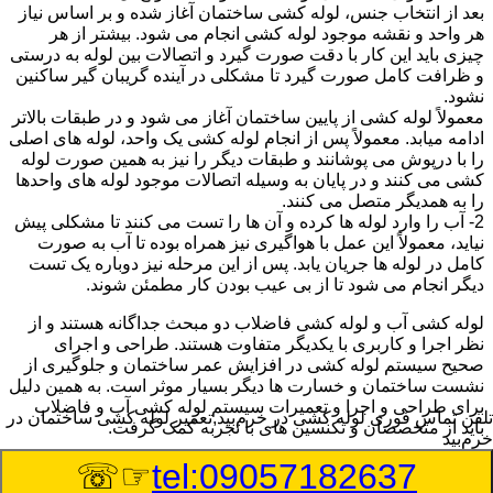
بعد از انتخاب جنس، لوله کشی ساختمان آغاز شده و بر اساس نیاز
هر واحد و نقشه موجود لوله کشی انجام می شود. بیشتر از هر
چیزی باید این کار با دقت صورت گیرد و اتصالات بین لوله به درستی
و ظرافت کامل صورت گیرد تا مشکلی در آینده گریبان گیر ساکنین
نشود.
معمولاً لوله کشی از پایین ساختمان آغاز می شود و در طبقات بالاتر
ادامه میابد. معمولاً پس از انجام لوله کشی یک واحد، لوله های اصلی
را با درپوش می پوشانند و طبقات دیگر را نیز به همین صورت لوله
کشی می کنند و در پایان به وسیله اتصالات موجود لوله های واحدها
را به همدیگر متصل می کنند.
2- آب را وارد لوله ها کرده و آن ها را تست می کنند تا مشکلی پیش
نیاید، معمولاً این عمل با هواگیری نیز همراه بوده تا آب به صورت
کامل در لوله ها جریان یابد. پس از این مرحله نیز دوباره یک تست
دیگر انجام می شود تا از بی عیب بودن کار مطمئن شوند.
لوله کشی آب و لوله کشی فاضلاب دو مبحث جداگانه هستند و از
نظر اجرا و کاربری با یکدیگر متفاوت هستند. طراحی و اجرای
صحیح سیستم لوله کشی در افزایش عمر ساختمان و جلوگیری از
نشست ساختمان و خسارت ها دیگر بسیار موثر است. به همین دلیل
برای طراحی و اجرا و تعمیرات سیستم لوله کشی آب و فاضلاب
تلفن تماس فوری
لوله کشی در خرم‌بید,تعمیر لوله کشی ساختمان در
باید از متخصصان و تکنسین های با تجربه کمک گرفت.
خرم‌بید
☞☏
tel:09057182637
:
Published Date
8/7/2026 5:07:04 PM