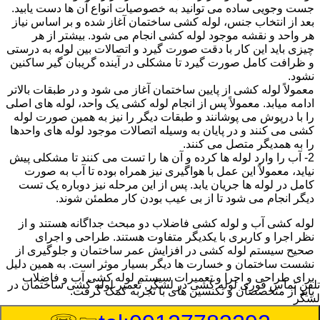
جست وجویی ساده می توانید به خصوصیات انواع آن ها دست یابید.
بعد از انتخاب جنس، لوله کشی ساختمان آغاز شده و بر اساس نیاز
هر واحد و نقشه موجود لوله کشی انجام می شود. بیشتر از هر
چیزی باید این کار با دقت صورت گیرد و اتصالات بین لوله به درستی
و ظرافت کامل صورت گیرد تا مشکلی در آینده گریبان گیر ساکنین
نشود.
معمولاً لوله کشی از پایین ساختمان آغاز می شود و در طبقات بالاتر
ادامه میابد. معمولاً پس از انجام لوله کشی یک واحد، لوله های اصلی
را با درپوش می پوشانند و طبقات دیگر را نیز به همین صورت لوله
کشی می کنند و در پایان به وسیله اتصالات موجود لوله های واحدها
را به همدیگر متصل می کنند.
2- آب را وارد لوله ها کرده و آن ها را تست می کنند تا مشکلی پیش
نیاید، معمولاً این عمل با هواگیری نیز همراه بوده تا آب به صورت
کامل در لوله ها جریان یابد. پس از این مرحله نیز دوباره یک تست
دیگر انجام می شود تا از بی عیب بودن کار مطمئن شوند.
لوله کشی آب و لوله کشی فاضلاب دو مبحث جداگانه هستند و از
نظر اجرا و کاربری با یکدیگر متفاوت هستند. طراحی و اجرای
صحیح سیستم لوله کشی در افزایش عمر ساختمان و جلوگیری از
نشست ساختمان و خسارت ها دیگر بسیار موثر است. به همین دلیل
برای طراحی و اجرا و تعمیرات سیستم لوله کشی آب و فاضلاب
تلفن تماس فوری
لوله کشی در لشگر, تعمیر لوله کشی ساختمان در
باید از متخصصان و تکنسین های با تجربه کمک گرفت.
لشگر