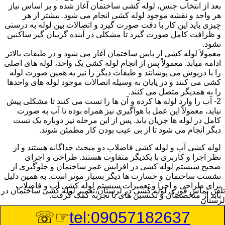
بعد از انتخاب جنس، لوله کشی ساختمان آغاز شده و بر اساس نیاز
هر واحد و نقشه موجود لوله کشی انجام می شود. بیشتر از هر
چیزی باید این کار با دقت صورت گیرد و اتصالات بین لوله به درستی
و ظرافت کامل صورت گیرد تا مشکلی در آینده گریبان گیر ساکنین
نشود.
معمولاً لوله کشی از پایین ساختمان آغاز می شود و در طبقات بالاتر
ادامه میابد. معمولاً پس از انجام لوله کشی یک واحد، لوله های اصلی
را با درپوش می پوشانند و طبقات دیگر را نیز به همین صورت لوله
کشی می کنند و در پایان به وسیله اتصالات موجود لوله های واحدها
را به همدیگر متصل می کنند.
2- آب را وارد لوله ها کرده و آن ها را تست می کنند تا مشکلی پیش
نیاید، معمولاً این عمل با هواگیری نیز همراه بوده تا آب به صورت
کامل در لوله ها جریان یابد. پس از این مرحله نیز دوباره یک تست
دیگر انجام می شود تا از بی عیب بودن کار مطمئن شوند.
لوله کشی آب و لوله کشی فاضلاب دو مبحث جداگانه هستند و از
نظر اجرا و کاربری با یکدیگر متفاوت هستند. طراحی و اجرای
صحیح سیستم لوله کشی در افزایش عمر ساختمان و جلوگیری از
نشست ساختمان و خسارت ها دیگر بسیار موثر است. به همین دلیل
برای طراحی و اجرا و تعمیرات سیستم لوله کشی آب و فاضلاب
تلفن تماس فوری
لوله کشی در لرستان،تعمیر لوله کشی ساختمان در
باید از متخصصان و تکنسین های با تجربه کمک گرفت.
لرستان
☞☏
tel:09057182637
:
Published Date
8/9/2026 6:10:50 PM