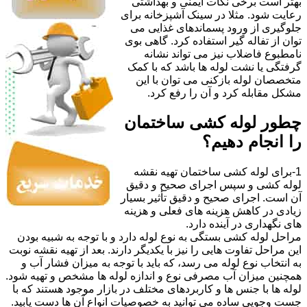
بهتر است برخی نکات ایمنی و بهداشتی
رعایت شود. مثلا در سینک آشپزخانه برای
جلوگیری از ورود پسماندهای غذایی می
توان از تفاله گیر استفاده کرد. گاهی بوی
نامطبوع فاضلاب نیز می تواند نشانه
گرفتگی یا نشت لوله ها باشد که با کمک
متخصصان لوله بازکنی می توان با این
مشکل مقابله کرد و آن را رفع کرد.
چطور لوله کشی ساختمان
را انجام دهیم؟
1-برای لوله کشی ساختمان تهیه نقشه
لوله کشی و سپس اجرای صحیح و دقیق
آن است. اجرای صحیح و دقیق تأثیر بسیار
زیادی در کاهش هزینه های فعلی و هزینه
های نگهداری در آینده دارد.
مراحل لوله کشی بستگی به نوع لوله دارد و با توجه به شبیه بودن
این مراحل تفاوت هایی را نیز با یکدیگر دارند. بعد از تهیه نقشه نوبت
به انتخاب نوع لوله می رسد، که باید با توجه به میزان فشار آب و
همچنین میزان آب مصرفی نوع و اندازه لوله ها مشخص و تهیه شود.
لوله ها با جنس ها و کاربردهای مختلف در بازار موجود هستند که با
جست وجویی ساده می توانید به خصوصیات انواع آن ها دست یابید.