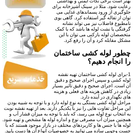
بهتر است برخی نکات ایمنی و بهداشتی
رعایت شود. مثلا در سینک آشپزخانه برای
جلوگیری از ورود پسماندهای غذایی می
توان از تفاله گیر استفاده کرد. گاهی بوی
نامطبوع فاضلاب نیز می تواند نشانه
گرفتگی یا نشت لوله ها باشد که با کمک
متخصصان لوله بازکنی می توان با این
مشکل مقابله کرد و آن را رفع کرد.
چطور لوله کشی ساختمان
را انجام دهیم؟
1-برای لوله کشی ساختمان تهیه نقشه
لوله کشی و سپس اجرای صحیح و دقیق
آن است. اجرای صحیح و دقیق تأثیر بسیار
زیادی در کاهش هزینه های فعلی و هزینه
های نگهداری در آینده دارد.
مراحل لوله کشی بستگی به نوع لوله دارد و با توجه به شبیه بودن
این مراحل تفاوت هایی را نیز با یکدیگر دارند. بعد از تهیه نقشه نوبت
به انتخاب نوع لوله می رسد، که باید با توجه به میزان فشار آب و
همچنین میزان آب مصرفی نوع و اندازه لوله ها مشخص و تهیه شود.
لوله ها با جنس ها و کاربردهای مختلف در بازار موجود هستند که با
جست وجویی ساده می توانید به خصوصیات انواع آن ها دست یابید.