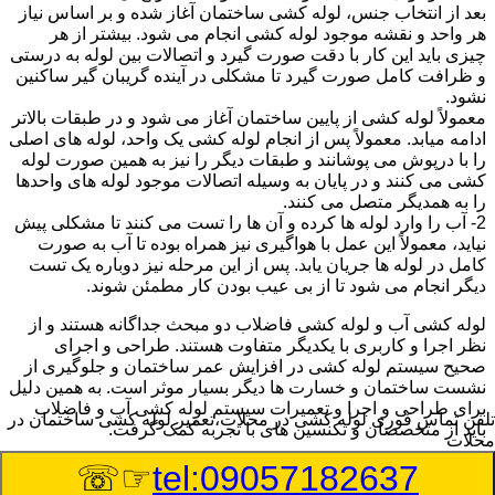
بعد از انتخاب جنس، لوله کشی ساختمان آغاز شده و بر اساس نیاز
هر واحد و نقشه موجود لوله کشی انجام می شود. بیشتر از هر
چیزی باید این کار با دقت صورت گیرد و اتصالات بین لوله به درستی
و ظرافت کامل صورت گیرد تا مشکلی در آینده گریبان گیر ساکنین
نشود.
معمولاً لوله کشی از پایین ساختمان آغاز می شود و در طبقات بالاتر
ادامه میابد. معمولاً پس از انجام لوله کشی یک واحد، لوله های اصلی
را با درپوش می پوشانند و طبقات دیگر را نیز به همین صورت لوله
کشی می کنند و در پایان به وسیله اتصالات موجود لوله های واحدها
را به همدیگر متصل می کنند.
2- آب را وارد لوله ها کرده و آن ها را تست می کنند تا مشکلی پیش
نیاید، معمولاً این عمل با هواگیری نیز همراه بوده تا آب به صورت
کامل در لوله ها جریان یابد. پس از این مرحله نیز دوباره یک تست
دیگر انجام می شود تا از بی عیب بودن کار مطمئن شوند.
لوله کشی آب و لوله کشی فاضلاب دو مبحث جداگانه هستند و از
نظر اجرا و کاربری با یکدیگر متفاوت هستند. طراحی و اجرای
صحیح سیستم لوله کشی در افزایش عمر ساختمان و جلوگیری از
نشست ساختمان و خسارت ها دیگر بسیار موثر است. به همین دلیل
برای طراحی و اجرا و تعمیرات سیستم لوله کشی آب و فاضلاب
تلفن تماس فوری
لوله کشی در محلات،تعمیر لوله کشی ساختمان در
باید از متخصصان و تکنسین های با تجربه کمک گرفت.
محلات
☞☏
tel:09057182637
:
Published Date
8/7/2026 1:59:12 AM