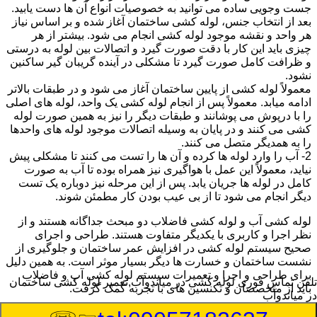
جست وجویی ساده می توانید به خصوصیات انواع آن ها دست یابید.
بعد از انتخاب جنس، لوله کشی ساختمان آغاز شده و بر اساس نیاز
هر واحد و نقشه موجود لوله کشی انجام می شود. بیشتر از هر
چیزی باید این کار با دقت صورت گیرد و اتصالات بین لوله به درستی
و ظرافت کامل صورت گیرد تا مشکلی در آینده گریبان گیر ساکنین
نشود.
معمولاً لوله کشی از پایین ساختمان آغاز می شود و در طبقات بالاتر
ادامه میابد. معمولاً پس از انجام لوله کشی یک واحد، لوله های اصلی
را با درپوش می پوشانند و طبقات دیگر را نیز به همین صورت لوله
کشی می کنند و در پایان به وسیله اتصالات موجود لوله های واحدها
را به همدیگر متصل می کنند.
2- آب را وارد لوله ها کرده و آن ها را تست می کنند تا مشکلی پیش
نیاید، معمولاً این عمل با هواگیری نیز همراه بوده تا آب به صورت
کامل در لوله ها جریان یابد. پس از این مرحله نیز دوباره یک تست
دیگر انجام می شود تا از بی عیب بودن کار مطمئن شوند.
لوله کشی آب و لوله کشی فاضلاب دو مبحث جداگانه هستند و از
نظر اجرا و کاربری با یکدیگر متفاوت هستند. طراحی و اجرای
صحیح سیستم لوله کشی در افزایش عمر ساختمان و جلوگیری از
نشست ساختمان و خسارت ها دیگر بسیار موثر است. به همین دلیل
برای طراحی و اجرا و تعمیرات سیستم لوله کشی آب و فاضلاب
تلفن تماس فوری
لوله کشی در میاندوآب,تعمیر لوله کشی ساختمان
باید از متخصصان و تکنسین های با تجربه کمک گرفت.
در میاندوآب