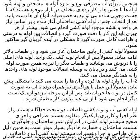
همچنین میزان آب مصرفی نوع و اندازه لوله ها مشخص و تهیه شود.
لوله ها با جنس ها و کاربردهای مختلف در بازار موجود هستند که با
جست وجویی ساده می توانید به خصوصیات انواع آن ها دست یابید.
بعد از انتخاب جنس، لوله کشی ساختمان آغاز شده و بر اساس نیاز
هر واحد و نقشه موجود لوله کشی انجام می شود. بیشتر از هر
چیزی باید این کار با دقت صورت گیرد و اتصالات بین لوله به درستی
و ظرافت کامل صورت گیرد تا مشکلی در آینده گریبان گیر ساکنین
نشود.
معمولاً لوله کشی از پایین ساختمان آغاز می شود و در طبقات بالاتر
ادامه میابد. معمولاً پس از انجام لوله کشی یک واحد، لوله های اصلی
را با درپوش می پوشانند و طبقات دیگر را نیز به همین صورت لوله
کشی می کنند و در پایان به وسیله اتصالات موجود لوله های واحدها
را به همدیگر متصل می کنند.
2- آب را وارد لوله ها کرده و آن ها را تست می کنند تا مشکلی پیش
نیاید، معمولاً این عمل با هواگیری نیز همراه بوده تا آب به صورت
کامل در لوله ها جریان یابد. پس از این مرحله نیز دوباره یک تست
دیگر انجام می شود تا از بی عیب بودن کار مطمئن شوند.
لوله کشی آب و لوله کشی فاضلاب دو مبحث جداگانه هستند و از
نظر اجرا و کاربری با یکدیگر متفاوت هستند. طراحی و اجرای
صحیح سیستم لوله کشی در افزایش عمر ساختمان و جلوگیری از
نشست ساختمان و خسارت ها دیگر بسیار موثر است. به همین دلیل
برای طراحی و اجرا و تعمیرات سیستم لوله کشی آب و فاضلاب
تلفن تماس فوری
لوله کشی در مینودشت,تعمیر لوله کشی ساختمان
باید از متخصصان و تکنسین های با تجربه کمک گرفت.