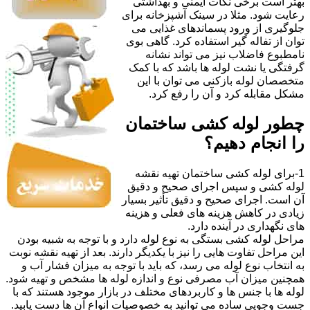
بهتر است برخی نکات ایمنی و بهداشتی
رعایت شود. مثلا در سینک آشپزخانه برای
جلوگیری از ورود پسماندهای غذایی می
توان از تفاله گیر استفاده کرد. گاهی بوی
نامطبوع فاضلاب نیز می تواند نشانه
گرفتگی یا نشت لوله ها باشد که با کمک
متخصصان لوله بازکنی می توان با این
مشکل مقابله کرد و آن را رفع کرد.
چطور لوله کشی ساختمان
را انجام دهیم؟
1-برای لوله کشی ساختمان تهیه نقشه
لوله کشی و سپس اجرای صحیح و دقیق
آن است. اجرای صحیح و دقیق تأثیر بسیار
زیادی در کاهش هزینه های فعلی و هزینه
های نگهداری در آینده دارد.
مراحل لوله کشی بستگی به نوع لوله دارد و با توجه به شبیه بودن
این مراحل تفاوت هایی را نیز با یکدیگر دارند. بعد از تهیه نقشه نوبت
به انتخاب نوع لوله می رسد، که باید با توجه به میزان فشار آب و
همچنین میزان آب مصرفی نوع و اندازه لوله ها مشخص و تهیه شود.
لوله ها با جنس ها و کاربردهای مختلف در بازار موجود هستند که با
جست وجویی ساده می توانید به خصوصیات انواع آن ها دست یابید.