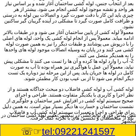
بعد از انتخاب جنس، لوله کشی ساختمان آغاز شده و بر اساس نیاز
هر واحد و نقشه موجود لوله کشی انجام می شود. بیشتر از هر
چیزی باید این کار با دقت صورت گیرد و اتصالات بین لوله به درستی
و ظرافت کامل صورت گیرد تا مشکلی در آینده گریبان گیر ساکنین
نشود.
معمولاً لوله کشی از پایین ساختمان آغاز می شود و در طبقات بالاتر
ادامه میابد. معمولاً پس از انجام لوله کشی یک واحد، لوله های اصلی
را با درپوش می پوشانند و طبقات دیگر را نیز به همین صورت لوله
کشی می کنند و در پایان به وسیله اتصالات موجود لوله های واحدها
را به همدیگر متصل می کنند.
2- آب را وارد لوله ها کرده و آن ها را تست می کنند تا مشکلی پیش
نیاید، معمولاً این عمل با هواگیری نیز همراه بوده تا آب به صورت
کامل در لوله ها جریان یابد. پس از این مرحله نیز دوباره یک تست
دیگر انجام می شود تا از بی عیب بودن کار مطمئن شوند.
لوله کشی آب و لوله کشی فاضلاب دو مبحث جداگانه هستند و از
نظر اجرا و کاربری با یکدیگر متفاوت هستند. طراحی و اجرای
صحیح سیستم لوله کشی در افزایش عمر ساختمان و جلوگیری از
نشست ساختمان و خسارت ها دیگر بسیار موثر است. به همین دلیل
برای طراحی و اجرا و تعمیرات سیستم لوله کشی آب و فاضلاب
تلفن تماس فوری
لوله کشی در نیکشهر,تعمیر لوله کشی ساختمان در
باید از متخصصان و تکنسین های با تجربه کمک گرفت.
نیکشهر
☞☏
tel:09221241597
:
Published Date
8/9/2026 5:25:35 AM