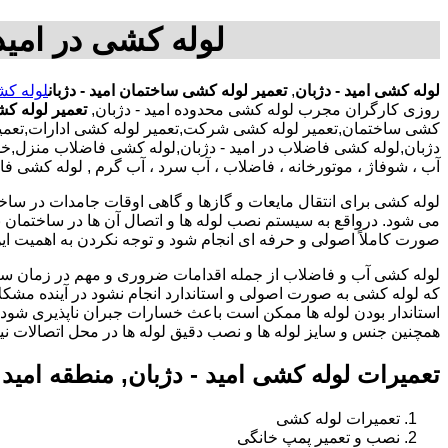
لوله کشی در امید 
لوله کشی امید - دژبان
,
تعمیر لوله کشی ساختمان امید - دژبان
لوله کش
روزی کارگران مجرب لوله کشی محدوده امید - دژبان,
تعمیر لوله کش
کشی ساختمان,تعمیر لوله کشی شرکت,تعمیر لوله کشی ادارات,تعمیر لو
دژبان,لوله کشی فاضلاب در امید - دژبان,لوله کشی فاضلاب منزل,خد
آب ، شوفاژ ، موتورخانه ، فاضلاب ، آب سرد ، آب گرم , لوله کشی فاض
لوله کشی برای انتقال مایعات و گازها و گاهی اوقات جامدات در ساخ
می شود. درواقع به سیستم نصب لوله ها و اتصال آن ها در ساختمان بر
صورت کاملاً اصولی و حرفه ای انجام شود و توجه نکردن به اهمیت این
لوله کشی آب و فاضلاب از جمله اقدامات ضروری و مهم در زمان س
که لوله کشی به صورت اصولی و استاندارد انجام نشود در آینده مشکل
استاندار بودن لوله ها ممکن است باعث خسارات جبران ناپذیری شود.
همچنین جنس و سایز لوله ها و نصب دقیق لوله ها در محل اتصالات ن
تعمیرات لوله کشی امید - دژبان, منطقه امید
تعمیرات لوله کشی
نصب و تعمیر پمپ خانگی