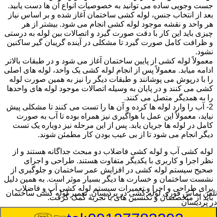
جست وجویی ساده می توانید به خصوصیات انواع آن ها دست یابید.
بعد از انتخاب جنس، لوله کشی ساختمان آغاز شده و بر اساس نیاز
هر واحد و نقشه موجود لوله کشی انجام می شود. بیشتر از هر
چیزی باید این کار با دقت صورت گیرد و اتصالات بین لوله به درستی
و ظرافت کامل صورت گیرد تا مشکلی در آینده گریبان گیر ساکنین
نشود.
معمولاً لوله کشی از پایین ساختمان آغاز می شود و در طبقات بالاتر
ادامه میابد. معمولاً پس از انجام لوله کشی یک واحد، لوله های اصلی
را با درپوش می پوشانند و طبقات دیگر را نیز به همین صورت لوله
کشی می کنند و در پایان به وسیله اتصالات موجود لوله های واحدها
را به همدیگر متصل می کنند.
2- آب را وارد لوله ها کرده و آن ها را تست می کنند تا مشکلی پیش
نیاید، معمولاً این عمل با هواگیری نیز همراه بوده تا آب به صورت
کامل در لوله ها جریان یابد. پس از این مرحله نیز دوباره یک تست
دیگر انجام می شود تا از بی عیب بودن کار مطمئن شوند.
لوله کشی آب و لوله کشی فاضلاب دو مبحث جداگانه هستند و از
نظر اجرا و کاربری با یکدیگر متفاوت هستند. طراحی و اجرای
صحیح سیستم لوله کشی در افزایش عمر ساختمان و جلوگیری از
نشست ساختمان و خسارت ها دیگر بسیار موثر است. به همین دلیل
برای طراحی و اجرا و تعمیرات سیستم لوله کشی آب و فاضلاب
تلفن تماس فوری
لوله کشی در پردیسان, تعمیر لوله کشی ساختمان
باید از متخصصان و تکنسین های با تجربه کمک گرفت.
در پردیسان