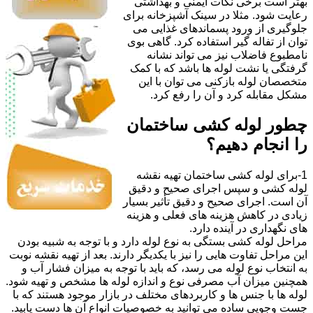
بهتر است برخی نکات ایمنی و بهداشتی
رعایت شود. مثلا در سینک آشپزخانه برای
جلوگیری از ورود پسماندهای غذایی می
توان از تفاله گیر استفاده کرد. گاهی بوی
نامطبوع فاضلاب نیز می تواند نشانه
گرفتگی یا نشت لوله ها باشد که با کمک
متخصصان لوله بازکنی می توان با این
مشکل مقابله کرد و آن را رفع کرد.
چطور لوله کشی ساختمان
را انجام دهیم؟
1-برای لوله کشی ساختمان تهیه نقشه
لوله کشی و سپس اجرای صحیح و دقیق
آن است. اجرای صحیح و دقیق تأثیر بسیار
زیادی در کاهش هزینه های فعلی و هزینه
های نگهداری در آینده دارد.
مراحل لوله کشی بستگی به نوع لوله دارد و با توجه به شبیه بودن
این مراحل تفاوت هایی را نیز با یکدیگر دارند. بعد از تهیه نقشه نوبت
به انتخاب نوع لوله می رسد، که باید با توجه به میزان فشار آب و
همچنین میزان آب مصرفی نوع و اندازه لوله ها مشخص و تهیه شود.
لوله ها با جنس ها و کاربردهای مختلف در بازار موجود هستند که با
جست وجویی ساده می توانید به خصوصیات انواع آن ها دست یابید.