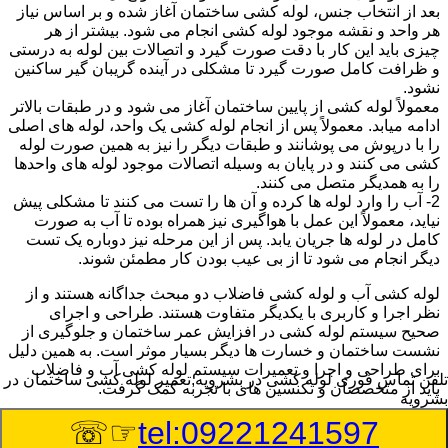
بعد از انتخاب جنس، لوله کشی ساختمان آغاز شده و بر اساس نیاز
هر واحد و نقشه موجود لوله کشی انجام می شود. بیشتر از هر
چیزی باید این کار با دقت صورت گیرد و اتصالات بین لوله به درستی
و ظرافت کامل صورت گیرد تا مشکلی در آینده گریبان گیر ساکنین
نشود.
معمولاً لوله کشی از پایین ساختمان آغاز می شود و در طبقات بالاتر
ادامه میابد. معمولاً پس از انجام لوله کشی یک واحد، لوله های اصلی
را با درپوش می پوشانند و طبقات دیگر را نیز به همین صورت لوله
کشی می کنند و در پایان به وسیله اتصالات موجود لوله های واحدها
را به همدیگر متصل می کنند.
2- آب را وارد لوله ها کرده و آن ها را تست می کنند تا مشکلی پیش
نیاید، معمولاً این عمل با هواگیری نیز همراه بوده تا آب به صورت
کامل در لوله ها جریان یابد. پس از این مرحله نیز دوباره یک تست
دیگر انجام می شود تا از بی عیب بودن کار مطمئن شوند.
لوله کشی آب و لوله کشی فاضلاب دو مبحث جداگانه هستند و از
نظر اجرا و کاربری با یکدیگر متفاوت هستند. طراحی و اجرای
صحیح سیستم لوله کشی در افزایش عمر ساختمان و جلوگیری از
نشست ساختمان و خسارت ها دیگر بسیار موثر است. به همین دلیل
برای طراحی و اجرا و تعمیرات سیستم لوله کشی آب و فاضلاب
تلفن تماس فوری
لوله کشی در بشرویه,تعمیر لوله کشی ساختمان در
باید از متخصصان و تکنسین های با تجربه کمک گرفت.
بشرویه
☞☏
tel:09221241597
:
Published Date
8/10/2026 2:34:16 PM