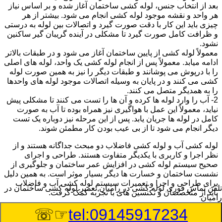
بعد از انتخاب جنس، لوله کشی ساختمان آغاز شده و بر اساس نیاز
هر واحد و نقشه موجود لوله کشی انجام می شود. بیشتر از هر
چیزی باید این کار با دقت صورت گیرد و اتصالات بین لوله به درستی
و ظرافت کامل صورت گیرد تا مشکلی در آینده گریبان گیر ساکنین
نشود.
معمولاً لوله کشی از پایین ساختمان آغاز می شود و در طبقات بالاتر
ادامه میابد. معمولاً پس از انجام لوله کشی یک واحد، لوله های اصلی
را با درپوش می پوشانند و طبقات دیگر را نیز به همین صورت لوله
کشی می کنند و در پایان به وسیله اتصالات موجود لوله های واحدها
را به همدیگر متصل می کنند.
2- آب را وارد لوله ها کرده و آن ها را تست می کنند تا مشکلی پیش
نیاید، معمولاً این عمل با هواگیری نیز همراه بوده تا آب به صورت
کامل در لوله ها جریان یابد. پس از این مرحله نیز دوباره یک تست
دیگر انجام می شود تا از بی عیب بودن کار مطمئن شوند.
لوله کشی آب و لوله کشی فاضلاب دو مبحث جداگانه هستند و از
نظر اجرا و کاربری با یکدیگر متفاوت هستند. طراحی و اجرای
صحیح سیستم لوله کشی در افزایش عمر ساختمان و جلوگیری از
نشست ساختمان و خسارت ها دیگر بسیار موثر است. به همین دلیل
برای طراحی و اجرا و تعمیرات سیستم لوله کشی آب و فاضلاب
تلفن تماس فوری
لوله کشی در رامیان,تعمیر لوله کشی ساختمان در
باید از متخصصان و تکنسین های با تجربه کمک گرفت.
رامیان
☞☏
tel:09145917234
:
Published Date
8/9/2026 12:56:03 PM