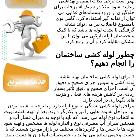
بهتر است برخی نکات ایمنی و بهداشتی
رعایت شود. مثلا در سینک آشپزخانه برای
جلوگیری از ورود پسماندهای غذایی می
توان از تفاله گیر استفاده کرد. گاهی بوی
نامطبوع فاضلاب نیز می تواند نشانه
گرفتگی یا نشت لوله ها باشد که با کمک
متخصصان لوله بازکنی می توان با این
مشکل مقابله کرد و آن را رفع کرد.
چطور لوله کشی ساختمان
را انجام دهیم؟
1-برای لوله کشی ساختمان تهیه نقشه
لوله کشی و سپس اجرای صحیح و دقیق
آن است. اجرای صحیح و دقیق تأثیر بسیار
زیادی در کاهش هزینه های فعلی و هزینه
های نگهداری در آینده دارد.
مراحل لوله کشی بستگی به نوع لوله دارد و با توجه به شبیه بودن
این مراحل تفاوت هایی را نیز با یکدیگر دارند. بعد از تهیه نقشه نوبت
به انتخاب نوع لوله می رسد، که باید با توجه به میزان فشار آب و
همچنین میزان آب مصرفی نوع و اندازه لوله ها مشخص و تهیه شود.
لوله ها با جنس ها و کاربردهای مختلف در بازار موجود هستند که با
جست وجویی ساده می توانید به خصوصیات انواع آن ها دست یابید.