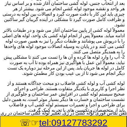
بعد از انتخاب جنس، لوله کشی ساختمان آغاز شده و بر اساس نیاز
هر واحد و نقشه موجود لوله کشی انجام می شود. بیشتر از هر
چیزی باید این کار با دقت صورت گیرد و اتصالات بین لوله به درستی
و ظرافت کامل صورت گیرد تا مشکلی در آینده گریبان گیر ساکنین
نشود.
معمولاً لوله کشی از پایین ساختمان آغاز می شود و در طبقات بالاتر
ادامه میابد. معمولاً پس از انجام لوله کشی یک واحد، لوله های اصلی
را با درپوش می پوشانند و طبقات دیگر را نیز به همین صورت لوله
کشی می کنند و در پایان به وسیله اتصالات موجود لوله های واحدها
را به همدیگر متصل می کنند.
2- آب را وارد لوله ها کرده و آن ها را تست می کنند تا مشکلی پیش
نیاید، معمولاً این عمل با هواگیری نیز همراه بوده تا آب به صورت
کامل در لوله ها جریان یابد. پس از این مرحله نیز دوباره یک تست
دیگر انجام می شود تا از بی عیب بودن کار مطمئن شوند.
لوله کشی آب و لوله کشی فاضلاب دو مبحث جداگانه هستند و از
نظر اجرا و کاربری با یکدیگر متفاوت هستند. طراحی و اجرای
صحیح سیستم لوله کشی در افزایش عمر ساختمان و جلوگیری از
نشست ساختمان و خسارت ها دیگر بسیار موثر است. به همین دلیل
برای طراحی و اجرا و تعمیرات سیستم لوله کشی آب و فاضلاب
باید از متخصصان و تکنسین های با تجربه کمک گرفت.
تلفن تماس فوری
لوله کشی در ری, تعمیر لوله کشی ساختمان در ری
☞☏
tel:09127783292
:
Published Date
8/10/2026 4:40:35 PM