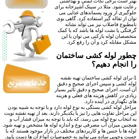
بهتر است برخی نکات ایمنی و بهداشتی
رعایت شود. مثلا در سینک آشپزخانه برای
جلوگیری از ورود پسماندهای غذایی می
توان از تفاله گیر استفاده کرد. گاهی بوی
نامطبوع فاضلاب نیز می تواند نشانه
گرفتگی یا نشت لوله ها باشد که با کمک
متخصصان لوله بازکنی می توان با این
مشکل مقابله کرد و آن را رفع کرد.
چطور لوله کشی ساختمان
را انجام دهیم؟
1-برای لوله کشی ساختمان تهیه نقشه
لوله کشی و سپس اجرای صحیح و دقیق
آن است. اجرای صحیح و دقیق تأثیر بسیار
زیادی در کاهش هزینه های فعلی و هزینه
های نگهداری در آینده دارد.
مراحل لوله کشی بستگی به نوع لوله دارد و با توجه به شبیه بودن
این مراحل تفاوت هایی را نیز با یکدیگر دارند. بعد از تهیه نقشه نوبت
به انتخاب نوع لوله می رسد، که باید با توجه به میزان فشار آب و
همچنین میزان آب مصرفی نوع و اندازه لوله ها مشخص و تهیه شود.
لوله ها با جنس ها و کاربردهای مختلف در بازار موجود هستند که با
جست وجویی ساده می توانید به خصوصیات انواع آن ها دست یابید.