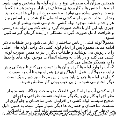
همچنین میزان آب مصرفی نوع و اندازه لوله ها مشخص و تهیه شود.
لوله ها با جنس ها و کاربردهای مختلف در بازار موجود هستند که با
جست وجویی ساده می توانید به خصوصیات انواع آن ها دست یابید.
بعد از انتخاب جنس، لوله کشی ساختمان آغاز شده و بر اساس نیاز
هر واحد و نقشه موجود لوله کشی انجام می شود. بیشتر از هر
چیزی باید این کار با دقت صورت گیرد و اتصالات بین لوله به درستی
و ظرافت کامل صورت گیرد تا مشکلی در آینده گریبان گیر ساکنین
نشود.
معمولاً لوله کشی از پایین ساختمان آغاز می شود و در طبقات بالاتر
ادامه میابد. معمولاً پس از انجام لوله کشی یک واحد، لوله های اصلی
را با درپوش می پوشانند و طبقات دیگر را نیز به همین صورت لوله
کشی می کنند و در پایان به وسیله اتصالات موجود لوله های واحدها
را به همدیگر متصل می کنند.
2- آب را وارد لوله ها کرده و آن ها را تست می کنند تا مشکلی پیش
نیاید، معمولاً این عمل با هواگیری نیز همراه بوده تا آب به صورت
کامل در لوله ها جریان یابد. پس از این مرحله نیز دوباره یک تست
دیگر انجام می شود تا از بی عیب بودن کار مطمئن شوند.
لوله کشی آب و لوله کشی فاضلاب دو مبحث جداگانه هستند و از
نظر اجرا و کاربری با یکدیگر متفاوت هستند. طراحی و اجرای
صحیح سیستم لوله کشی در افزایش عمر ساختمان و جلوگیری از
نشست ساختمان و خسارت ها دیگر بسیار موثر است. به همین دلیل
برای طراحی و اجرا و تعمیرات سیستم لوله کشی آب و فاضلاب
تلفن تماس فوری
لوله کشی در سلفچگان,تعمیر لوله کشی ساختمان
باید از متخصصان و تکنسین های با تجربه کمک گرفت.