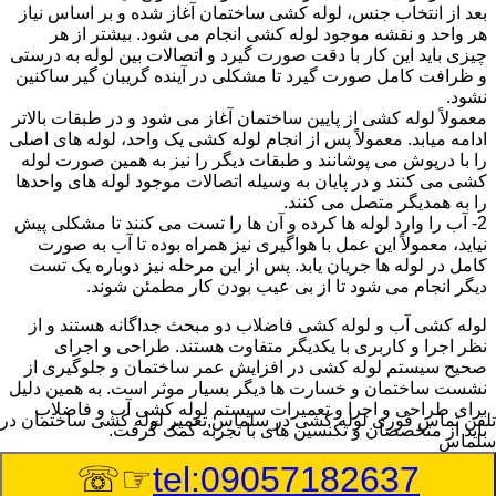
بعد از انتخاب جنس، لوله کشی ساختمان آغاز شده و بر اساس نیاز
هر واحد و نقشه موجود لوله کشی انجام می شود. بیشتر از هر
چیزی باید این کار با دقت صورت گیرد و اتصالات بین لوله به درستی
و ظرافت کامل صورت گیرد تا مشکلی در آینده گریبان گیر ساکنین
نشود.
معمولاً لوله کشی از پایین ساختمان آغاز می شود و در طبقات بالاتر
ادامه میابد. معمولاً پس از انجام لوله کشی یک واحد، لوله های اصلی
را با درپوش می پوشانند و طبقات دیگر را نیز به همین صورت لوله
کشی می کنند و در پایان به وسیله اتصالات موجود لوله های واحدها
را به همدیگر متصل می کنند.
2- آب را وارد لوله ها کرده و آن ها را تست می کنند تا مشکلی پیش
نیاید، معمولاً این عمل با هواگیری نیز همراه بوده تا آب به صورت
کامل در لوله ها جریان یابد. پس از این مرحله نیز دوباره یک تست
دیگر انجام می شود تا از بی عیب بودن کار مطمئن شوند.
لوله کشی آب و لوله کشی فاضلاب دو مبحث جداگانه هستند و از
نظر اجرا و کاربری با یکدیگر متفاوت هستند. طراحی و اجرای
صحیح سیستم لوله کشی در افزایش عمر ساختمان و جلوگیری از
نشست ساختمان و خسارت ها دیگر بسیار موثر است. به همین دلیل
برای طراحی و اجرا و تعمیرات سیستم لوله کشی آب و فاضلاب
تلفن تماس فوری
لوله کشی در سلماس,تعمیر لوله کشی ساختمان در
باید از متخصصان و تکنسین های با تجربه کمک گرفت.
سلماس
☞☏
tel:09057182637
:
Published Date
8/9/2026 8:20:28 AM