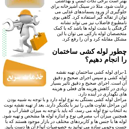
بهتر است برخی نکات ایمنی و بهداشتی
رعایت شود. مثلا در سینک آشپزخانه برای
جلوگیری از ورود پسماندهای غذایی می
توان از تفاله گیر استفاده کرد. گاهی بوی
نامطبوع فاضلاب نیز می تواند نشانه
گرفتگی یا نشت لوله ها باشد که با کمک
متخصصان لوله بازکنی می توان با این
مشکل مقابله کرد و آن را رفع کرد.
چطور لوله کشی ساختمان
را انجام دهیم؟
1-برای لوله کشی ساختمان تهیه نقشه
لوله کشی و سپس اجرای صحیح و دقیق
آن است. اجرای صحیح و دقیق تأثیر بسیار
زیادی در کاهش هزینه های فعلی و هزینه
های نگهداری در آینده دارد.
مراحل لوله کشی بستگی به نوع لوله دارد و با توجه به شبیه بودن
این مراحل تفاوت هایی را نیز با یکدیگر دارند. بعد از تهیه نقشه نوبت
به انتخاب نوع لوله می رسد، که باید با توجه به میزان فشار آب و
همچنین میزان آب مصرفی نوع و اندازه لوله ها مشخص و تهیه شود.
لوله ها با جنس ها و کاربردهای مختلف در بازار موجود هستند که با
جست وجویی ساده می توانید به خصوصیات انواع آن ها دست یابید.