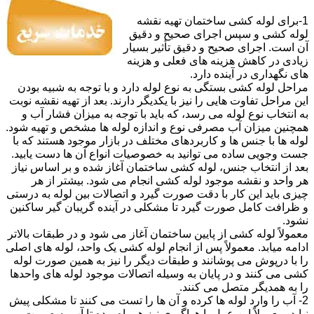
1-برای لوله کشی ساختمان تهیه نقشه
لوله کشی و سپس اجرای صحیح و دقیق
آن است. اجرای صحیح و دقیق تأثیر بسیار
زیادی در کاهش هزینه های فعلی و هزینه
های نگهداری در آینده دارد.
مراحل لوله کشی بستگی به نوع لوله دارد و با توجه به شبیه بودن
این مراحل تفاوت هایی را نیز با یکدیگر دارند. بعد از تهیه نقشه نوبت
به انتخاب نوع لوله می رسد، که باید با توجه به میزان فشار آب و
همچنین میزان آب مصرفی نوع و اندازه لوله ها مشخص و تهیه شود.
لوله ها با جنس ها و کاربردهای مختلف در بازار موجود هستند که با
جست وجویی ساده می توانید به خصوصیات انواع آن ها دست یابید.
بعد از انتخاب جنس، لوله کشی ساختمان آغاز شده و بر اساس نیاز
هر واحد و نقشه موجود لوله کشی انجام می شود. بیشتر از هر
چیزی باید این کار با دقت صورت گیرد و اتصالات بین لوله به درستی
و ظرافت کامل صورت گیرد تا مشکلی در آینده گریبان گیر ساکنین
نشود.
معمولاً لوله کشی از پایین ساختمان آغاز می شود و در طبقات بالاتر
ادامه میابد. معمولاً پس از انجام لوله کشی یک واحد، لوله های اصلی
را با درپوش می پوشانند و طبقات دیگر را نیز به همین صورت لوله
کشی می کنند و در پایان به وسیله اتصالات موجود لوله های واحدها
را به همدیگر متصل می کنند.
2- آب را وارد لوله ها کرده و آن ها را تست می کنند تا مشکلی پیش
نیاید، معمولاً این عمل با هواگیری نیز همراه بوده تا آب به صورت