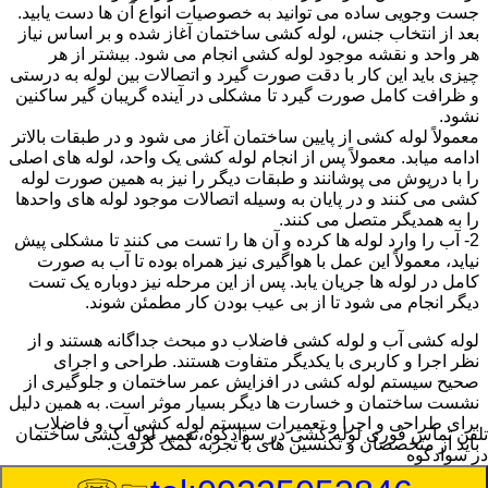
جست وجویی ساده می توانید به خصوصیات انواع آن ها دست یابید.
بعد از انتخاب جنس، لوله کشی ساختمان آغاز شده و بر اساس نیاز
هر واحد و نقشه موجود لوله کشی انجام می شود. بیشتر از هر
چیزی باید این کار با دقت صورت گیرد و اتصالات بین لوله به درستی
و ظرافت کامل صورت گیرد تا مشکلی در آینده گریبان گیر ساکنین
نشود.
معمولاً لوله کشی از پایین ساختمان آغاز می شود و در طبقات بالاتر
ادامه میابد. معمولاً پس از انجام لوله کشی یک واحد، لوله های اصلی
را با درپوش می پوشانند و طبقات دیگر را نیز به همین صورت لوله
کشی می کنند و در پایان به وسیله اتصالات موجود لوله های واحدها
را به همدیگر متصل می کنند.
2- آب را وارد لوله ها کرده و آن ها را تست می کنند تا مشکلی پیش
نیاید، معمولاً این عمل با هواگیری نیز همراه بوده تا آب به صورت
کامل در لوله ها جریان یابد. پس از این مرحله نیز دوباره یک تست
دیگر انجام می شود تا از بی عیب بودن کار مطمئن شوند.
لوله کشی آب و لوله کشی فاضلاب دو مبحث جداگانه هستند و از
نظر اجرا و کاربری با یکدیگر متفاوت هستند. طراحی و اجرای
صحیح سیستم لوله کشی در افزایش عمر ساختمان و جلوگیری از
نشست ساختمان و خسارت ها دیگر بسیار موثر است. به همین دلیل
برای طراحی و اجرا و تعمیرات سیستم لوله کشی آب و فاضلاب
تلفن تماس فوری
لوله کشی در سوادکوه،تعمیر لوله کشی ساختمان
باید از متخصصان و تکنسین های با تجربه کمک گرفت.
در سوادکوه