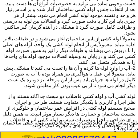
جست وجویی ساده می توانید به خصوصیات انواع آن ها دست یابید.
بعد از انتخاب جنس، لوله کشی ساختمان آغاز شده و بر اساس نیاز
هر واحد و نقشه موجود لوله کشی انجام می شود. بیشتر از هر
چیزی باید این کار با دقت صورت گیرد و اتصالات بین لوله به درستی
و ظرافت کامل صورت گیرد تا مشکلی در آینده گریبان گیر ساکنین
نشود.
معمولاً لوله کشی از پایین ساختمان آغاز می شود و در طبقات بالاتر
ادامه میابد. معمولاً پس از انجام لوله کشی یک واحد، لوله های اصلی
را با درپوش می پوشانند و طبقات دیگر را نیز به همین صورت لوله
کشی می کنند و در پایان به وسیله اتصالات موجود لوله های واحدها
را به همدیگر متصل می کنند.
2- آب را وارد لوله ها کرده و آن ها را تست می کنند تا مشکلی پیش
نیاید، معمولاً این عمل با هواگیری نیز همراه بوده تا آب به صورت
کامل در لوله ها جریان یابد. پس از این مرحله نیز دوباره یک تست
دیگر انجام می شود تا از بی عیب بودن کار مطمئن شوند.
لوله کشی آب و لوله کشی فاضلاب دو مبحث جداگانه هستند و از
نظر اجرا و کاربری با یکدیگر متفاوت هستند. طراحی و اجرای
صحیح سیستم لوله کشی در افزایش عمر ساختمان و جلوگیری از
نشست ساختمان و خسارت ها دیگر بسیار موثر است. به همین دلیل
برای طراحی و اجرا و تعمیرات سیستم لوله کشی آب و فاضلاب
تلفن تماس فوری
لوله کشی در ساوجبلاغ,تعمیر لوله کشی ساختمان
باید از متخصصان و تکنسین های با تجربه کمک گرفت.
در ساوجبلاغ