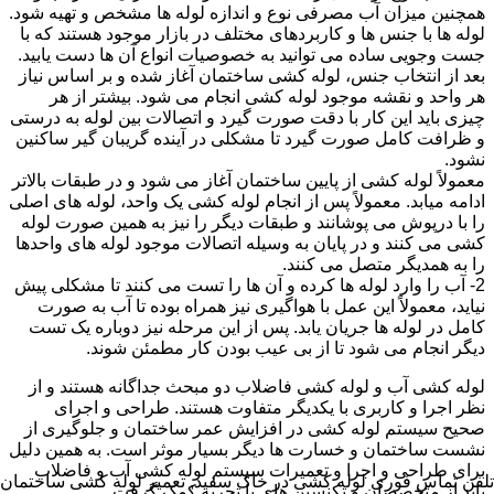
همچنین میزان آب مصرفی نوع و اندازه لوله ها مشخص و تهیه شود.
لوله ها با جنس ها و کاربردهای مختلف در بازار موجود هستند که با
جست وجویی ساده می توانید به خصوصیات انواع آن ها دست یابید.
بعد از انتخاب جنس، لوله کشی ساختمان آغاز شده و بر اساس نیاز
هر واحد و نقشه موجود لوله کشی انجام می شود. بیشتر از هر
چیزی باید این کار با دقت صورت گیرد و اتصالات بین لوله به درستی
و ظرافت کامل صورت گیرد تا مشکلی در آینده گریبان گیر ساکنین
نشود.
معمولاً لوله کشی از پایین ساختمان آغاز می شود و در طبقات بالاتر
ادامه میابد. معمولاً پس از انجام لوله کشی یک واحد، لوله های اصلی
را با درپوش می پوشانند و طبقات دیگر را نیز به همین صورت لوله
کشی می کنند و در پایان به وسیله اتصالات موجود لوله های واحدها
را به همدیگر متصل می کنند.
2- آب را وارد لوله ها کرده و آن ها را تست می کنند تا مشکلی پیش
نیاید، معمولاً این عمل با هواگیری نیز همراه بوده تا آب به صورت
کامل در لوله ها جریان یابد. پس از این مرحله نیز دوباره یک تست
دیگر انجام می شود تا از بی عیب بودن کار مطمئن شوند.
لوله کشی آب و لوله کشی فاضلاب دو مبحث جداگانه هستند و از
نظر اجرا و کاربری با یکدیگر متفاوت هستند. طراحی و اجرای
صحیح سیستم لوله کشی در افزایش عمر ساختمان و جلوگیری از
نشست ساختمان و خسارت ها دیگر بسیار موثر است. به همین دلیل
برای طراحی و اجرا و تعمیرات سیستم لوله کشی آب و فاضلاب
تلفن تماس فوری
لوله کشی در خاک سفید, تعمیر لوله کشی ساختمان
باید از متخصصان و تکنسین های با تجربه کمک گرفت.