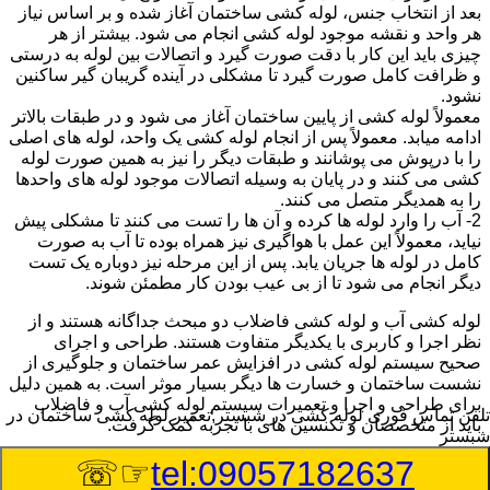
بعد از انتخاب جنس، لوله کشی ساختمان آغاز شده و بر اساس نیاز
هر واحد و نقشه موجود لوله کشی انجام می شود. بیشتر از هر
چیزی باید این کار با دقت صورت گیرد و اتصالات بین لوله به درستی
و ظرافت کامل صورت گیرد تا مشکلی در آینده گریبان گیر ساکنین
نشود.
معمولاً لوله کشی از پایین ساختمان آغاز می شود و در طبقات بالاتر
ادامه میابد. معمولاً پس از انجام لوله کشی یک واحد، لوله های اصلی
را با درپوش می پوشانند و طبقات دیگر را نیز به همین صورت لوله
کشی می کنند و در پایان به وسیله اتصالات موجود لوله های واحدها
را به همدیگر متصل می کنند.
2- آب را وارد لوله ها کرده و آن ها را تست می کنند تا مشکلی پیش
نیاید، معمولاً این عمل با هواگیری نیز همراه بوده تا آب به صورت
کامل در لوله ها جریان یابد. پس از این مرحله نیز دوباره یک تست
دیگر انجام می شود تا از بی عیب بودن کار مطمئن شوند.
لوله کشی آب و لوله کشی فاضلاب دو مبحث جداگانه هستند و از
نظر اجرا و کاربری با یکدیگر متفاوت هستند. طراحی و اجرای
صحیح سیستم لوله کشی در افزایش عمر ساختمان و جلوگیری از
نشست ساختمان و خسارت ها دیگر بسیار موثر است. به همین دلیل
برای طراحی و اجرا و تعمیرات سیستم لوله کشی آب و فاضلاب
تلفن تماس فوری
لوله کشی در شبستر,تعمیر لوله کشی ساختمان در
باید از متخصصان و تکنسین های با تجربه کمک گرفت.
شبستر
☞☏
tel:09057182637
:
Published Date
8/8/2026 6:06:57 PM