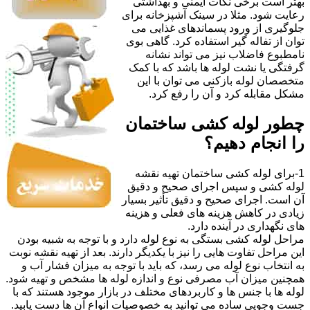
بهتر است برخی نکات ایمنی و بهداشتی
رعایت شود. مثلا در سینک آشپزخانه برای
جلوگیری از ورود پسماندهای غذایی می
توان از تفاله گیر استفاده کرد. گاهی بوی
نامطبوع فاضلاب نیز می تواند نشانه
گرفتگی یا نشت لوله ها باشد که با کمک
متخصصان لوله بازکنی می توان با این
مشکل مقابله کرد و آن را رفع کرد.
چطور لوله کشی ساختمان
را انجام دهیم؟
1-برای لوله کشی ساختمان تهیه نقشه
لوله کشی و سپس اجرای صحیح و دقیق
آن است. اجرای صحیح و دقیق تأثیر بسیار
زیادی در کاهش هزینه های فعلی و هزینه
های نگهداری در آینده دارد.
مراحل لوله کشی بستگی به نوع لوله دارد و با توجه به شبیه بودن
این مراحل تفاوت هایی را نیز با یکدیگر دارند. بعد از تهیه نقشه نوبت
به انتخاب نوع لوله می رسد، که باید با توجه به میزان فشار آب و
همچنین میزان آب مصرفی نوع و اندازه لوله ها مشخص و تهیه شود.
لوله ها با جنس ها و کاربردهای مختلف در بازار موجود هستند که با
جست وجویی ساده می توانید به خصوصیات انواع آن ها دست یابید.