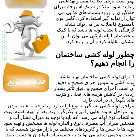
بهتر است برخی نکات ایمنی و بهداشتی
رعایت شود. مثلا در سینک آشپزخانه برای
جلوگیری از ورود پسماندهای غذایی می
توان از تفاله گیر استفاده کرد. گاهی بوی
نامطبوع فاضلاب نیز می تواند نشانه
گرفتگی یا نشت لوله ها باشد که با کمک
متخصصان لوله بازکنی می توان با این
مشکل مقابله کرد و آن را رفع کرد.
چطور لوله کشی ساختمان
را انجام دهیم؟
1-برای لوله کشی ساختمان تهیه نقشه
لوله کشی و سپس اجرای صحیح و دقیق
آن است. اجرای صحیح و دقیق تأثیر بسیار
زیادی در کاهش هزینه های فعلی و هزینه
های نگهداری در آینده دارد.
مراحل لوله کشی بستگی به نوع لوله دارد و با توجه به شبیه بودن
این مراحل تفاوت هایی را نیز با یکدیگر دارند. بعد از تهیه نقشه نوبت
به انتخاب نوع لوله می رسد، که باید با توجه به میزان فشار آب و
همچنین میزان آب مصرفی نوع و اندازه لوله ها مشخص و تهیه شود.
لوله ها با جنس ها و کاربردهای مختلف در بازار موجود هستند که با
جست وجویی ساده می توانید به خصوصیات انواع آن ها دست یابید.