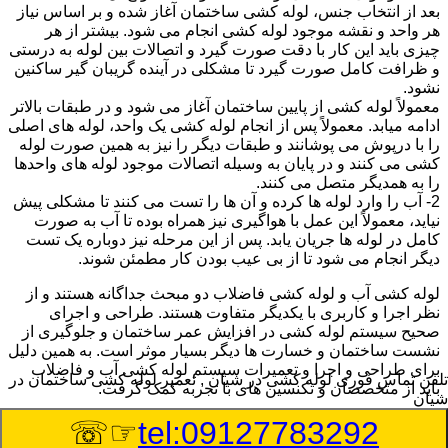
بعد از انتخاب جنس، لوله کشی ساختمان آغاز شده و بر اساس نیاز
هر واحد و نقشه موجود لوله کشی انجام می شود. بیشتر از هر
چیزی باید این کار با دقت صورت گیرد و اتصالات بین لوله به درستی
و ظرافت کامل صورت گیرد تا مشکلی در آینده گریبان گیر ساکنین
نشود.
معمولاً لوله کشی از پایین ساختمان آغاز می شود و در طبقات بالاتر
ادامه میابد. معمولاً پس از انجام لوله کشی یک واحد، لوله های اصلی
را با درپوش می پوشانند و طبقات دیگر را نیز به همین صورت لوله
کشی می کنند و در پایان به وسیله اتصالات موجود لوله های واحدها
را به همدیگر متصل می کنند.
2- آب را وارد لوله ها کرده و آن ها را تست می کنند تا مشکلی پیش
نیاید، معمولاً این عمل با هواگیری نیز همراه بوده تا آب به صورت
کامل در لوله ها جریان یابد. پس از این مرحله نیز دوباره یک تست
دیگر انجام می شود تا از بی عیب بودن کار مطمئن شوند.
لوله کشی آب و لوله کشی فاضلاب دو مبحث جداگانه هستند و از
نظر اجرا و کاربری با یکدیگر متفاوت هستند. طراحی و اجرای
صحیح سیستم لوله کشی در افزایش عمر ساختمان و جلوگیری از
نشست ساختمان و خسارت ها دیگر بسیار موثر است. به همین دلیل
برای طراحی و اجرا و تعمیرات سیستم لوله کشی آب و فاضلاب
تلفن تماس فوری
لوله کشی در شیان , تعمیر لوله کشی ساختمان در
باید از متخصصان و تکنسین های با تجربه کمک گرفت.
شیان
☞☏
tel:09127783292
:
Published Date
8/8/2026 12:04:05 PM