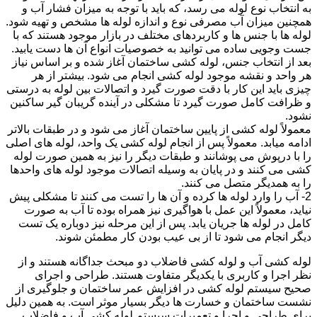
به انتخاب نوع لوله می رسد، که باید با توجه به میزان فشار آب و
همچنین میزان آب مصرفی نوع و اندازه لوله ها مشخص و تهیه شود.
لوله ها با جنس ها و کاربردهای مختلف در بازار موجود هستند که با
جست وجویی ساده می توانید به خصوصیات انواع آن ها دست یابید.
بعد از انتخاب جنس، لوله کشی ساختمان آغاز شده و بر اساس نیاز
هر واحد و نقشه موجود لوله کشی انجام می شود. بیشتر از هر
چیزی باید این کار با دقت صورت گیرد و اتصالات بین لوله به درستی
و ظرافت کامل صورت گیرد تا مشکلی در آینده گریبان گیر ساکنین
نشود.
معمولاً لوله کشی از پایین ساختمان آغاز می شود و در طبقات بالاتر
ادامه میابد. معمولاً پس از انجام لوله کشی یک واحد، لوله های اصلی
را با درپوش می پوشانند و طبقات دیگر را نیز به همین صورت لوله
کشی می کنند و در پایان به وسیله اتصالات موجود لوله های واحدها
را به همدیگر متصل می کنند.
2- آب را وارد لوله ها کرده و آن ها را تست می کنند تا مشکلی پیش
نیاید، معمولاً این عمل با هواگیری نیز همراه بوده تا آب به صورت
کامل در لوله ها جریان یابد. پس از این مرحله نیز دوباره یک تست
دیگر انجام می شود تا از بی عیب بودن کار مطمئن شوند.
لوله کشی آب و لوله کشی فاضلاب دو مبحث جداگانه هستند و از
نظر اجرا و کاربری با یکدیگر متفاوت هستند. طراحی و اجرای
صحیح سیستم لوله کشی در افزایش عمر ساختمان و جلوگیری از
نشست ساختمان و خسارت ها دیگر بسیار موثر است. به همین دلیل
برای طراحی و اجرا و تعمیرات سیستم لوله کشی آب و فاضلاب