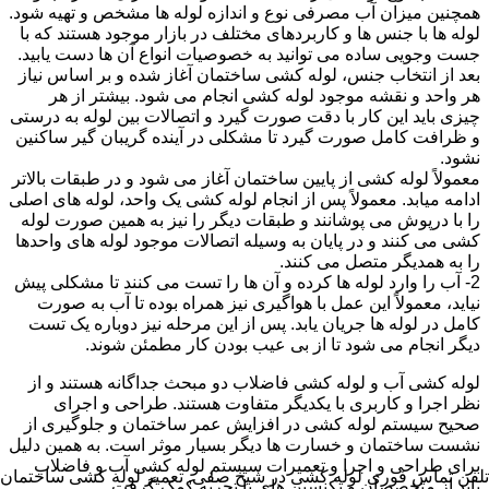
همچنین میزان آب مصرفی نوع و اندازه لوله ها مشخص و تهیه شود.
لوله ها با جنس ها و کاربردهای مختلف در بازار موجود هستند که با
جست وجویی ساده می توانید به خصوصیات انواع آن ها دست یابید.
بعد از انتخاب جنس، لوله کشی ساختمان آغاز شده و بر اساس نیاز
هر واحد و نقشه موجود لوله کشی انجام می شود. بیشتر از هر
چیزی باید این کار با دقت صورت گیرد و اتصالات بین لوله به درستی
و ظرافت کامل صورت گیرد تا مشکلی در آینده گریبان گیر ساکنین
نشود.
معمولاً لوله کشی از پایین ساختمان آغاز می شود و در طبقات بالاتر
ادامه میابد. معمولاً پس از انجام لوله کشی یک واحد، لوله های اصلی
را با درپوش می پوشانند و طبقات دیگر را نیز به همین صورت لوله
کشی می کنند و در پایان به وسیله اتصالات موجود لوله های واحدها
را به همدیگر متصل می کنند.
2- آب را وارد لوله ها کرده و آن ها را تست می کنند تا مشکلی پیش
نیاید، معمولاً این عمل با هواگیری نیز همراه بوده تا آب به صورت
کامل در لوله ها جریان یابد. پس از این مرحله نیز دوباره یک تست
دیگر انجام می شود تا از بی عیب بودن کار مطمئن شوند.
لوله کشی آب و لوله کشی فاضلاب دو مبحث جداگانه هستند و از
نظر اجرا و کاربری با یکدیگر متفاوت هستند. طراحی و اجرای
صحیح سیستم لوله کشی در افزایش عمر ساختمان و جلوگیری از
نشست ساختمان و خسارت ها دیگر بسیار موثر است. به همین دلیل
برای طراحی و اجرا و تعمیرات سیستم لوله کشی آب و فاضلاب
تلفن تماس فوری
لوله کشی در شیخ صفی, تعمیر لوله کشی ساختمان
باید از متخصصان و تکنسین های با تجربه کمک گرفت.