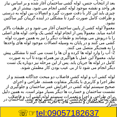
بعد از انتخاب جنس، لوله کشی ساختمان آغاز شده و بر اساس نیاز
هر واحد و نقشه موجود لوله کشی انجام می شود. بیشتر از هر
چیزی باید این کار با دقت صورت گیرد و اتصالات بین لوله به درستی
و ظرافت کامل صورت گیرد تا مشکلی در آینده گریبان گیر ساکنین
نشود.
معمولاً لوله کشی از پایین ساختمان آغاز می شود و در طبقات بالاتر
ادامه میابد. معمولاً پس از انجام لوله کشی یک واحد، لوله های اصلی
را با درپوش می پوشانند و طبقات دیگر را نیز به همین صورت لوله
کشی می کنند و در پایان به وسیله اتصالات موجود لوله های واحدها
را به همدیگر متصل می کنند.
2- آب را وارد لوله ها کرده و آن ها را تست می کنند تا مشکلی پیش
نیاید، معمولاً این عمل با هواگیری نیز همراه بوده تا آب به صورت
کامل در لوله ها جریان یابد. پس از این مرحله نیز دوباره یک تست
دیگر انجام می شود تا از بی عیب بودن کار مطمئن شوند.
لوله کشی آب و لوله کشی فاضلاب دو مبحث جداگانه هستند و از
نظر اجرا و کاربری با یکدیگر متفاوت هستند. طراحی و اجرای
صحیح سیستم لوله کشی در افزایش عمر ساختمان و جلوگیری از
نشست ساختمان و خسارت ها دیگر بسیار موثر است. به همین دلیل
برای طراحی و اجرا و تعمیرات سیستم لوله کشی آب و فاضلاب
تلفن تماس فوری
لوله کشی در شیراز,تعمیر لوله کشی ساختمان در
باید از متخصصان و تکنسین های با تجربه کمک گرفت.
شیراز
☞☏
tel:09057182637
:
Published Date
8/9/2026 12:44:49 PM