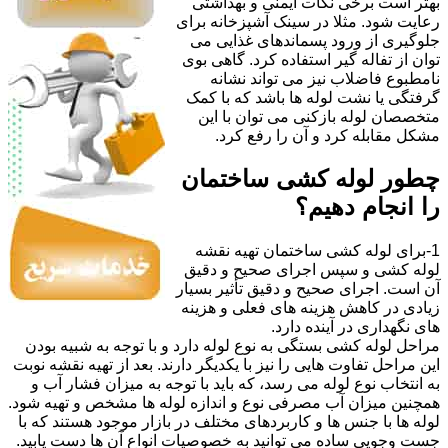
بهتر است برخی نکات ایمنی و بهداشتی
رعایت شود. مثلا در سینک آشپزخانه برای
جلوگیری از ورود پسماندهای غذایی می
توان از تفاله گیر استفاده کرد. گاهی بوی
نامطبوع فاضلاب نیز می تواند نشانه
گرفتگی یا نشت لوله ها باشد که با کمک
متخصصان لوله بازکنی می توان با این
مشکل مقابله کرد و آن را رفع کرد.
چطور لوله کشی ساختمان
را انجام دهیم؟
1-برای لوله کشی ساختمان تهیه نقشه
لوله کشی و سپس اجرای صحیح و دقیق
آن است. اجرای صحیح و دقیق تأثیر بسیار
زیادی در کاهش هزینه های فعلی و هزینه
های نگهداری در آینده دارد.
مراحل لوله کشی بستگی به نوع لوله دارد و با توجه به شبیه بودن
این مراحل تفاوت هایی را نیز با یکدیگر دارند. بعد از تهیه نقشه نوبت
به انتخاب نوع لوله می رسد، که باید با توجه به میزان فشار آب و
همچنین میزان آب مصرفی نوع و اندازه لوله ها مشخص و تهیه شود.
لوله ها با جنس ها و کاربردهای مختلف در بازار موجود هستند که با
جست وجویی ساده می توانید به خصوصیات انواع آن ها دست یابید.