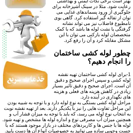
بهتر است برخی نکات ایمنی و بهداشتی
رعایت شود. مثلا در سینک آشپزخانه برای
جلوگیری از ورود پسماندهای غذایی می
توان از تفاله گیر استفاده کرد. گاهی بوی
نامطبوع فاضلاب نیز می تواند نشانه
گرفتگی یا نشت لوله ها باشد که با کمک
متخصصان لوله بازکنی می توان با این
مشکل مقابله کرد و آن را رفع کرد.
چطور لوله کشی ساختمان
را انجام دهیم؟
1-برای لوله کشی ساختمان تهیه نقشه
لوله کشی و سپس اجرای صحیح و دقیق
آن است. اجرای صحیح و دقیق تأثیر بسیار
زیادی در کاهش هزینه های فعلی و هزینه
های نگهداری در آینده دارد.
مراحل لوله کشی بستگی به نوع لوله دارد و با توجه به شبیه بودن
این مراحل تفاوت هایی را نیز با یکدیگر دارند. بعد از تهیه نقشه نوبت
به انتخاب نوع لوله می رسد، که باید با توجه به میزان فشار آب و
همچنین میزان آب مصرفی نوع و اندازه لوله ها مشخص و تهیه شود.
لوله ها با جنس ها و کاربردهای مختلف در بازار موجود هستند که با
جست وجویی ساده می توانید به خصوصیات انواع آن ها دست یابید.