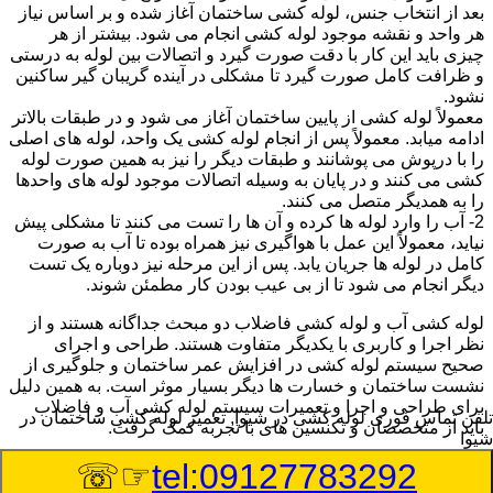
بعد از انتخاب جنس، لوله کشی ساختمان آغاز شده و بر اساس نیاز
هر واحد و نقشه موجود لوله کشی انجام می شود. بیشتر از هر
چیزی باید این کار با دقت صورت گیرد و اتصالات بین لوله به درستی
و ظرافت کامل صورت گیرد تا مشکلی در آینده گریبان گیر ساکنین
نشود.
معمولاً لوله کشی از پایین ساختمان آغاز می شود و در طبقات بالاتر
ادامه میابد. معمولاً پس از انجام لوله کشی یک واحد، لوله های اصلی
را با درپوش می پوشانند و طبقات دیگر را نیز به همین صورت لوله
کشی می کنند و در پایان به وسیله اتصالات موجود لوله های واحدها
را به همدیگر متصل می کنند.
2- آب را وارد لوله ها کرده و آن ها را تست می کنند تا مشکلی پیش
نیاید، معمولاً این عمل با هواگیری نیز همراه بوده تا آب به صورت
کامل در لوله ها جریان یابد. پس از این مرحله نیز دوباره یک تست
دیگر انجام می شود تا از بی عیب بودن کار مطمئن شوند.
لوله کشی آب و لوله کشی فاضلاب دو مبحث جداگانه هستند و از
نظر اجرا و کاربری با یکدیگر متفاوت هستند. طراحی و اجرای
صحیح سیستم لوله کشی در افزایش عمر ساختمان و جلوگیری از
نشست ساختمان و خسارت ها دیگر بسیار موثر است. به همین دلیل
برای طراحی و اجرا و تعمیرات سیستم لوله کشی آب و فاضلاب
تلفن تماس فوری
لوله کشی در شیوا, تعمیر لوله کشی ساختمان در
باید از متخصصان و تکنسین های با تجربه کمک گرفت.
شیوا
☞☏
tel:09127783292
:
Published Date
8/8/2026 12:29:35 AM