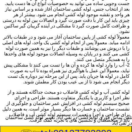
جست وجویی ساده می توانید به خصوصیات انواع آن ها دست یابید.
بعد از انتخاب جنس، لوله کشی ساختمان آغاز شده و بر اساس نیاز
هر واحد و نقشه موجود لوله کشی انجام می شود. بیشتر از هر
چیزی باید این کار با دقت صورت گیرد و اتصالات بین لوله به درستی
و ظرافت کامل صورت گیرد تا مشکلی در آینده گریبان گیر ساکنین
نشود.
معمولاً لوله کشی از پایین ساختمان آغاز می شود و در طبقات بالاتر
ادامه میابد. معمولاً پس از انجام لوله کشی یک واحد، لوله های اصلی
را با درپوش می پوشانند و طبقات دیگر را نیز به همین صورت لوله
کشی می کنند و در پایان به وسیله اتصالات موجود لوله های واحدها
را به همدیگر متصل می کنند.
2- آب را وارد لوله ها کرده و آن ها را تست می کنند تا مشکلی پیش
نیاید، معمولاً این عمل با هواگیری نیز همراه بوده تا آب به صورت
کامل در لوله ها جریان یابد. پس از این مرحله نیز دوباره یک تست
دیگر انجام می شود تا از بی عیب بودن کار مطمئن شوند.
لوله کشی آب و لوله کشی فاضلاب دو مبحث جداگانه هستند و از
نظر اجرا و کاربری با یکدیگر متفاوت هستند. طراحی و اجرای
صحیح سیستم لوله کشی در افزایش عمر ساختمان و جلوگیری از
نشست ساختمان و خسارت ها دیگر بسیار موثر است. به همین دلیل
برای طراحی و اجرا و تعمیرات سیستم لوله کشی آب و فاضلاب
تلفن تماس فوری
لوله کشی در تقی آباد, تعمیر لوله کشی ساختمان
باید از متخصصان و تکنسین های با تجربه کمک گرفت.
در تقی آباد