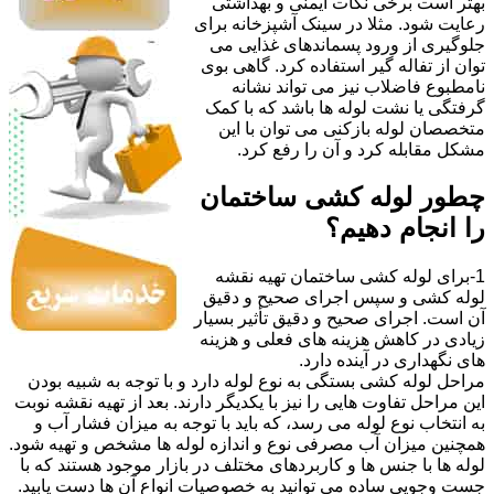
بهتر است برخی نکات ایمنی و بهداشتی
رعایت شود. مثلا در سینک آشپزخانه برای
جلوگیری از ورود پسماندهای غذایی می
توان از تفاله گیر استفاده کرد. گاهی بوی
نامطبوع فاضلاب نیز می تواند نشانه
گرفتگی یا نشت لوله ها باشد که با کمک
متخصصان لوله بازکنی می توان با این
مشکل مقابله کرد و آن را رفع کرد.
چطور لوله کشی ساختمان
را انجام دهیم؟
1-برای لوله کشی ساختمان تهیه نقشه
لوله کشی و سپس اجرای صحیح و دقیق
آن است. اجرای صحیح و دقیق تأثیر بسیار
زیادی در کاهش هزینه های فعلی و هزینه
های نگهداری در آینده دارد.
مراحل لوله کشی بستگی به نوع لوله دارد و با توجه به شبیه بودن
این مراحل تفاوت هایی را نیز با یکدیگر دارند. بعد از تهیه نقشه نوبت
به انتخاب نوع لوله می رسد، که باید با توجه به میزان فشار آب و
همچنین میزان آب مصرفی نوع و اندازه لوله ها مشخص و تهیه شود.
لوله ها با جنس ها و کاربردهای مختلف در بازار موجود هستند که با
جست وجویی ساده می توانید به خصوصیات انواع آن ها دست یابید.