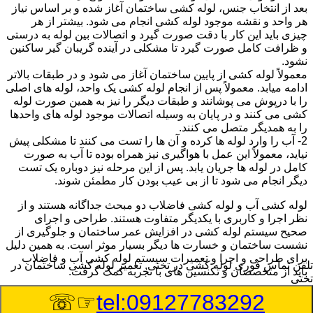
بعد از انتخاب جنس، لوله کشی ساختمان آغاز شده و بر اساس نیاز
هر واحد و نقشه موجود لوله کشی انجام می شود. بیشتر از هر
چیزی باید این کار با دقت صورت گیرد و اتصالات بین لوله به درستی
و ظرافت کامل صورت گیرد تا مشکلی در آینده گریبان گیر ساکنین
نشود.
معمولاً لوله کشی از پایین ساختمان آغاز می شود و در طبقات بالاتر
ادامه میابد. معمولاً پس از انجام لوله کشی یک واحد، لوله های اصلی
را با درپوش می پوشانند و طبقات دیگر را نیز به همین صورت لوله
کشی می کنند و در پایان به وسیله اتصالات موجود لوله های واحدها
را به همدیگر متصل می کنند.
2- آب را وارد لوله ها کرده و آن ها را تست می کنند تا مشکلی پیش
نیاید، معمولاً این عمل با هواگیری نیز همراه بوده تا آب به صورت
کامل در لوله ها جریان یابد. پس از این مرحله نیز دوباره یک تست
دیگر انجام می شود تا از بی عیب بودن کار مطمئن شوند.
لوله کشی آب و لوله کشی فاضلاب دو مبحث جداگانه هستند و از
نظر اجرا و کاربری با یکدیگر متفاوت هستند. طراحی و اجرای
صحیح سیستم لوله کشی در افزایش عمر ساختمان و جلوگیری از
نشست ساختمان و خسارت ها دیگر بسیار موثر است. به همین دلیل
برای طراحی و اجرا و تعمیرات سیستم لوله کشی آب و فاضلاب
تلفن تماس فوری
لوله کشی در تختی, تعمیر لوله کشی ساختمان در
باید از متخصصان و تکنسین های با تجربه کمک گرفت.
تختی
☞☏
tel:09127783292
:
Published Date
8/7/2026 7:33:50 AM