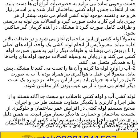
جست وجویی ساده می توانید به خصوصیات انواع آن ها دست یابید.
بعد از انتخاب جنس، لوله کشی ساختمان آغاز شده و بر اساس نیاز
هر واحد و نقشه موجود لوله کشی انجام می شود. بیشتر از هر
چیزی باید این کار با دقت صورت گیرد و اتصالات بین لوله به درستی
و ظرافت کامل صورت گیرد تا مشکلی در آینده گریبان گیر ساکنین
نشود.
معمولاً لوله کشی از پایین ساختمان آغاز می شود و در طبقات بالاتر
ادامه میابد. معمولاً پس از انجام لوله کشی یک واحد، لوله های اصلی
را با درپوش می پوشانند و طبقات دیگر را نیز به همین صورت لوله
کشی می کنند و در پایان به وسیله اتصالات موجود لوله های واحدها
را به همدیگر متصل می کنند.
2- آب را وارد لوله ها کرده و آن ها را تست می کنند تا مشکلی پیش
نیاید، معمولاً این عمل با هواگیری نیز همراه بوده تا آب به صورت
کامل در لوله ها جریان یابد. پس از این مرحله نیز دوباره یک تست
دیگر انجام می شود تا از بی عیب بودن کار مطمئن شوند.
لوله کشی آب و لوله کشی فاضلاب دو مبحث جداگانه هستند و از
نظر اجرا و کاربری با یکدیگر متفاوت هستند. طراحی و اجرای
صحیح سیستم لوله کشی در افزایش عمر ساختمان و جلوگیری از
نشست ساختمان و خسارت ها دیگر بسیار موثر است. به همین دلیل
برای طراحی و اجرا و تعمیرات سیستم لوله کشی آب و فاضلاب
تلفن تماس فوری
لوله کشی در تنگستان,تعمیر لوله کشی ساختمان
باید از متخصصان و تکنسین های با تجربه کمک گرفت.
در تنگستان