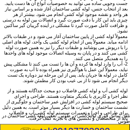
جست وجویی ساده می توانید به خصوصیات انواع آن ها دست یابید.
بعد از انتخاب جنس، لوله کشی ساختمان آغاز شده و بر اساس نیاز
هر واحد و نقشه موجود لوله کشی انجام می شود. بیشتر از هر
چیزی باید این کار با دقت صورت گیرد و اتصالات بین لوله به درستی
و ظرافت کامل صورت گیرد تا مشکلی در آینده گریبان گیر ساکنین
نشود.
معمولاً لوله کشی از پایین ساختمان آغاز می شود و در طبقات بالاتر
ادامه میابد. معمولاً پس از انجام لوله کشی یک واحد، لوله های اصلی
را با درپوش می پوشانند و طبقات دیگر را نیز به همین صورت لوله
کشی می کنند و در پایان به وسیله اتصالات موجود لوله های واحدها
را به همدیگر متصل می کنند.
2- آب را وارد لوله ها کرده و آن ها را تست می کنند تا مشکلی پیش
نیاید، معمولاً این عمل با هواگیری نیز همراه بوده تا آب به صورت
کامل در لوله ها جریان یابد. پس از این مرحله نیز دوباره یک تست
دیگر انجام می شود تا از بی عیب بودن کار مطمئن شوند.
لوله کشی آب و لوله کشی فاضلاب دو مبحث جداگانه هستند و از
نظر اجرا و کاربری با یکدیگر متفاوت هستند. طراحی و اجرای
صحیح سیستم لوله کشی در افزایش عمر ساختمان و جلوگیری از
نشست ساختمان و خسارت ها دیگر بسیار موثر است. به همین دلیل
برای طراحی و اجرا و تعمیرات سیستم لوله کشی آب و فاضلاب
تلفن تماس فوری
لوله کشی در طوس, تعمیر لوله کشی ساختمان در
باید از متخصصان و تکنسین های با تجربه کمک گرفت.
طوس