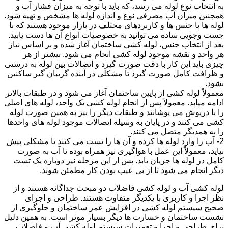
به انتخاب نوع لوله می رسد، که باید با توجه به میزان فشار آب و
همچنین میزان آب مصرفی نوع و اندازه لوله ها مشخص و تهیه شود.
لوله ها با جنس ها و کاربردهای مختلف در بازار موجود هستند که با
جست وجویی ساده می توانید به خصوصیات انواع آن ها دست یابید.
بعد از انتخاب جنس، لوله کشی ساختمان آغاز شده و بر اساس نیاز
هر واحد و نقشه موجود لوله کشی انجام می شود. بیشتر از هر
چیزی باید این کار با دقت صورت گیرد و اتصالات بین لوله به درستی
و ظرافت کامل صورت گیرد تا مشکلی در آینده گریبان گیر ساکنین
نشود.
معمولاً لوله کشی از پایین ساختمان آغاز می شود و در طبقات بالاتر
ادامه میابد. معمولاً پس از انجام لوله کشی یک واحد، لوله های اصلی
را با درپوش می پوشانند و طبقات دیگر را نیز به همین صورت لوله
کشی می کنند و در پایان به وسیله اتصالات موجود لوله های واحدها
را به همدیگر متصل می کنند.
2- آب را وارد لوله ها کرده و آن ها را تست می کنند تا مشکلی پیش
نیاید، معمولاً این عمل با هواگیری نیز همراه بوده تا آب به صورت
کامل در لوله ها جریان یابد. پس از این مرحله نیز دوباره یک تست
دیگر انجام می شود تا از بی عیب بودن کار مطمئن شوند.
لوله کشی آب و لوله کشی فاضلاب دو مبحث جداگانه هستند و از
نظر اجرا و کاربری با یکدیگر متفاوت هستند. طراحی و اجرای
صحیح سیستم لوله کشی در افزایش عمر ساختمان و جلوگیری از
نشست ساختمان و خسارت ها دیگر بسیار موثر است. به همین دلیل
برای طراحی و اجرا و تعمیرات سیستم لوله کشی آب و فاضلاب