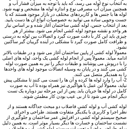
به انتخاب نوع لوله می رسد، که باید با توجه به میزان فشار آب و
همچنین میزان آب مصرفی نوع و اندازه لوله ها مشخص و تهیه شود.
لوله ها با جنس ها و کاربردهای مختلف در بازار موجود هستند که با
جست وجویی ساده می توانید به خصوصیات انواع آن ها دست یابید.
بعد از انتخاب جنس، لوله کشی ساختمان آغاز شده و بر اساس نیاز
هر واحد و نقشه موجود لوله کشی انجام می شود. بیشتر از هر
چیزی باید این کار با دقت صورت گیرد و اتصالات بین لوله به درستی
و ظرافت کامل صورت گیرد تا مشکلی در آینده گریبان گیر ساکنین
نشود.
معمولاً لوله کشی از پایین ساختمان آغاز می شود و در طبقات بالاتر
ادامه میابد. معمولاً پس از انجام لوله کشی یک واحد، لوله های اصلی
را با درپوش می پوشانند و طبقات دیگر را نیز به همین صورت لوله
کشی می کنند و در پایان به وسیله اتصالات موجود لوله های واحدها
را به همدیگر متصل می کنند.
2- آب را وارد لوله ها کرده و آن ها را تست می کنند تا مشکلی پیش
نیاید، معمولاً این عمل با هواگیری نیز همراه بوده تا آب به صورت
کامل در لوله ها جریان یابد. پس از این مرحله نیز دوباره یک تست
دیگر انجام می شود تا از بی عیب بودن کار مطمئن شوند.
لوله کشی آب و لوله کشی فاضلاب دو مبحث جداگانه هستند و از
نظر اجرا و کاربری با یکدیگر متفاوت هستند. طراحی و اجرای
صحیح سیستم لوله کشی در افزایش عمر ساختمان و جلوگیری از
نشست ساختمان و خسارت ها دیگر بسیار موثر است. به همین دلیل
برای طراحی و اجرا و تعمیرات سیستم لوله کشی آب و فاضلاب