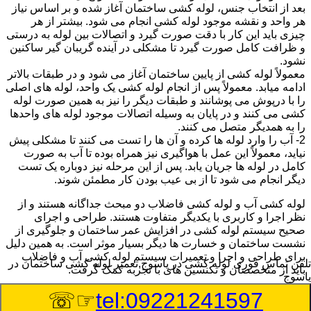
بعد از انتخاب جنس، لوله کشی ساختمان آغاز شده و بر اساس نیاز
هر واحد و نقشه موجود لوله کشی انجام می شود. بیشتر از هر
چیزی باید این کار با دقت صورت گیرد و اتصالات بین لوله به درستی
و ظرافت کامل صورت گیرد تا مشکلی در آینده گریبان گیر ساکنین
نشود.
معمولاً لوله کشی از پایین ساختمان آغاز می شود و در طبقات بالاتر
ادامه میابد. معمولاً پس از انجام لوله کشی یک واحد، لوله های اصلی
را با درپوش می پوشانند و طبقات دیگر را نیز به همین صورت لوله
کشی می کنند و در پایان به وسیله اتصالات موجود لوله های واحدها
را به همدیگر متصل می کنند.
2- آب را وارد لوله ها کرده و آن ها را تست می کنند تا مشکلی پیش
نیاید، معمولاً این عمل با هواگیری نیز همراه بوده تا آب به صورت
کامل در لوله ها جریان یابد. پس از این مرحله نیز دوباره یک تست
دیگر انجام می شود تا از بی عیب بودن کار مطمئن شوند.
لوله کشی آب و لوله کشی فاضلاب دو مبحث جداگانه هستند و از
نظر اجرا و کاربری با یکدیگر متفاوت هستند. طراحی و اجرای
صحیح سیستم لوله کشی در افزایش عمر ساختمان و جلوگیری از
نشست ساختمان و خسارت ها دیگر بسیار موثر است. به همین دلیل
برای طراحی و اجرا و تعمیرات سیستم لوله کشی آب و فاضلاب
تلفن تماس فوری
لوله کشی در یاسوج,تعمیر لوله کشی ساختمان در
باید از متخصصان و تکنسین های با تجربه کمک گرفت.
یاسوج
☞☏
tel:09221241597
:
Published Date
8/9/2026 6:45:28 PM