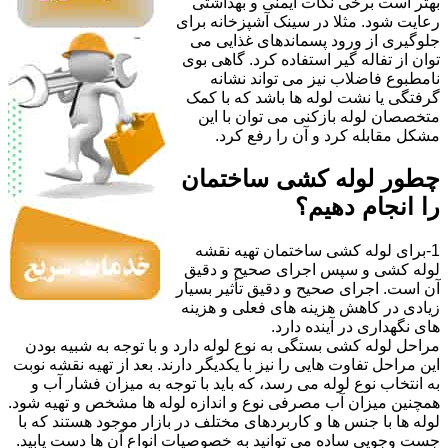
بهتر است برخی نکات ایمنی و بهداشتی
رعایت شود. مثلا در سینک آشپزخانه برای
جلوگیری از ورود پسماندهای غذایی می
توان از تفاله گیر استفاده کرد. گاهی بوی
نامطبوع فاضلاب نیز می تواند نشانه
گرفتگی یا نشت لوله ها باشد که با کمک
متخصصان لوله بازکنی می توان با این
مشکل مقابله کرد و آن را رفع کرد.
چطور لوله کشی ساختمان
را انجام دهیم؟
1-برای لوله کشی ساختمان تهیه نقشه
لوله کشی و سپس اجرای صحیح و دقیق
آن است. اجرای صحیح و دقیق تأثیر بسیار
زیادی در کاهش هزینه های فعلی و هزینه
های نگهداری در آینده دارد.
مراحل لوله کشی بستگی به نوع لوله دارد و با توجه به شبیه بودن
این مراحل تفاوت هایی را نیز با یکدیگر دارند. بعد از تهیه نقشه نوبت
به انتخاب نوع لوله می رسد، که باید با توجه به میزان فشار آب و
همچنین میزان آب مصرفی نوع و اندازه لوله ها مشخص و تهیه شود.
لوله ها با جنس ها و کاربردهای مختلف در بازار موجود هستند که با
جست وجویی ساده می توانید به خصوصیات انواع آن ها دست یابید.