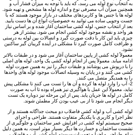
به انتخاب نوع لوله می رسد، که باید با توجه به میزان فشار آب و
همچنین میزان آب مصرفی نوع و اندازه لوله ها مشخص و تهیه شود.
لوله ها با جنس ها و کاربردهای مختلف در بازار موجود هستند که با
جست وجویی ساده می توانید به خصوصیات انواع آن ها دست یابید.
بعد از انتخاب جنس، لوله کشی ساختمان آغاز شده و بر اساس نیاز
هر واحد و نقشه موجود لوله کشی انجام می شود. بیشتر از هر
چیزی باید این کار با دقت صورت گیرد و اتصالات بین لوله به درستی
و ظرافت کامل صورت گیرد تا مشکلی در آینده گریبان گیر ساکنین
نشود.
معمولاً لوله کشی از پایین ساختمان آغاز می شود و در طبقات بالاتر
ادامه میابد. معمولاً پس از انجام لوله کشی یک واحد، لوله های اصلی
را با درپوش می پوشانند و طبقات دیگر را نیز به همین صورت لوله
کشی می کنند و در پایان به وسیله اتصالات موجود لوله های واحدها
را به همدیگر متصل می کنند.
2- آب را وارد لوله ها کرده و آن ها را تست می کنند تا مشکلی پیش
نیاید، معمولاً این عمل با هواگیری نیز همراه بوده تا آب به صورت
کامل در لوله ها جریان یابد. پس از این مرحله نیز دوباره یک تست
دیگر انجام می شود تا از بی عیب بودن کار مطمئن شوند.
لوله کشی آب و لوله کشی فاضلاب دو مبحث جداگانه هستند و از
نظر اجرا و کاربری با یکدیگر متفاوت هستند. طراحی و اجرای
صحیح سیستم لوله کشی در افزایش عمر ساختمان و جلوگیری از
نشست ساختمان و خسارت ها دیگر بسیار موثر است. به همین دلیل
برای طراحی و اجرا و تعمیرات سیستم لوله کشی آب و فاضلاب